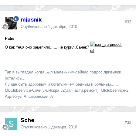
mjasnik
#32
Опубликовано
1 декабря, 2010
Patis
О как тебя оно зацепило.......че курил,Санек?
Так я выглядел когда был маленьким-сейчас подрос,привычки
остались....
Лучше быть здоровым и богатым-чем бедным и больным......
MLClubservice-Сочи ул.Искра 32(Запчасти,ремонт), Mlclubservice-2
Адлер ул.Апшеронская 87
Sche
#33
Опубликовано
1 декабря, 2010