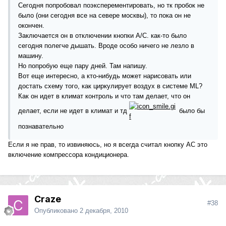
Сегодня попробовал поэксперементировать, но тк пробок не
было (они сегодня все на севере москвы), то пока он не
окончен.
Заключается он в отключении кнопки A/C. как-то было
сегодня полегче дышать. Вроде особо ничего не лезло в
машину.
Но попробую еще пару дней. Там напишу.
Вот еще интересно, а кто-нибудь может нарисовать или
достать схему того, как циркулирует воздух в системе ML?
Как он идет в климат контроль и что там делает, что он
делает, если не идет в климат и тд
было бы
познавательно
Если я не прав, то извиняюсь, но я всегда считал кнопку АС это
включение компрессора кондиционера.
Craze
#38
Опубликовано
2 декабря, 2010