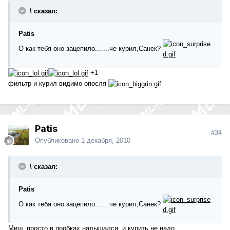
\ сказал:
Patis
О как тебя оно зацепило.......че курил,Санек?
+1
фильтр и курил видимо опосля
Patis
#34
Опубликовано
1 декабря, 2010
\ сказал:
Patis
О как тебя оно зацепило.......че курил,Санек?
Миш, просто в пробках надышался, и курить не надо