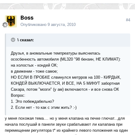
Boss
#4
Опубликовано
9 августа, 2010
\ сказал:
Друзья, в аномальные темпреатуры выяснилась
ососбенность автомобиля (ML320 "98 бензин, НЕ КЛИМАТ):
на холостых - кондей ОК;
в движении - тоже самое;
НО ЕСЛИ В ПРОБКЕ слвинулся метрров на 100 - КИРДЫК,
КОНДЕЙ ВЫКЛЮЧАЕТСЯ, И ВСЕ, НА 5 МИНУТ забортная
Сахара, потом "мозги" (у ам) включаются - и все снова ОК
Вопрос:
1. Это побеждабельно?
2. Если нет - то как с этим жить? :-)
у меня похожая тема.... но у меня клапана на печке глючат...для
начала послушай в панели звуки срабатывают ли калапана при
перемещении регулятора t* из крайнего левого положения на один