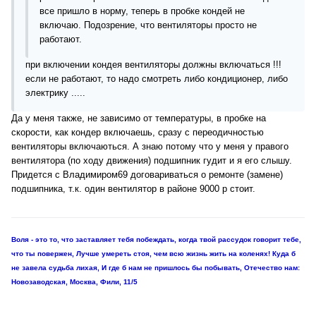
все пришло в норму, теперь в пробке кондей не
включаю. Подозрение, что вентиляторы просто не
работают.
при включении кондея вентиляторы должны включаться !!!
если не работают, то надо смотреть либо кондиционер, либо
электрику .....
Да у меня также, не зависимо от температуры, в пробке на
скорости, как кондер включаешь, сразу с переодичностью
вентиляторы включаються. А знаю потому что у меня у правого
вентилятора (по ходу движения) подшипник гудит и я его слышу.
Придется с Владимиром69 договариваться о ремонте (замене)
подшипника, т.к. один вентилятор в районе 9000 р стоит.
Воля - это то, что заставляет тебя побеждать, когда твой рассудок говорит тебе,
что ты повержен, Лучше умереть стоя, чем всю жизнь жить на коленях! Куда б
не завела судьба лихая, И где б нам не пришлось бы побывать, Отечество нам:
Новозаводская, Москва, Фили, 11/5