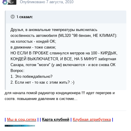
Опубликовано
7 августа, 2010
\ сказал:
Друзья, в аномальные темпреатуры выяснилась
ососбенность автомобиля (ML320 "98 бензин, НЕ КЛИМАТ):
на холостых - кондей ОК;
в движении - тоже самое;
НО ЕСЛИ В ПРОБКЕ слвинулся метрров на 100 - КИРДЫК,
КОНДЕЙ ВЫКЛЮЧАЕТСЯ, И ВСЕ, НА 5 МИНУТ забортная
Сахара, потом "мозги" (у ам) включаются - и все снова ОК
Вопрос:
1. Это побеждабельно?
2. Если нет - то как с этим жить? :-)
для начала помой радиатор кондиционера !!! идет перегрев и
соотв. повышение давление в системе...
|
Мы в соц.сетях
|
|
Карта клубней
|
Клубная атрибутика
|