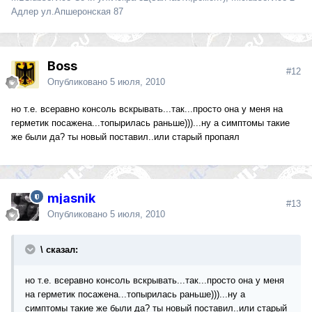
Адлер ул.Апшеронская 87
Boss
#12
Опубликовано
5 июля, 2010
но т.е. всеравно консоль вскрывать...так...просто она у меня на
герметик посажена...топырилась раньше)))...ну а симптомы такие
же были да? ты новый поставил..или старый пропаял
mjasnik
#13
Опубликовано
5 июля, 2010
\ сказал:
но т.е. всеравно консоль вскрывать...так...просто она у меня
на герметик посажена...топырилась раньше)))...ну а
симптомы такие же были да? ты новый поставил..или старый