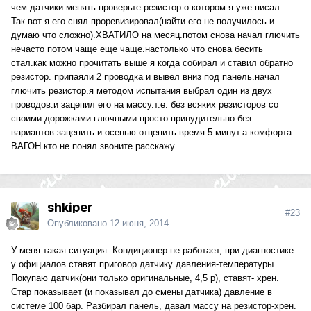
чем датчики менять.проверьте резистор.о котором я уже писал.
Так вот я его снял проревизировал(найти его не получилось и
думаю что сложно).ХВАТИЛО на месяц.потом снова начал глючить
нечасто потом чаще еще чаще.настолько что снова бесить
стал.как можно прочитать выше я когда собирал и ставил обратно
резистор. припаяли 2 проводка и вывел вниз под панель.начал
глючить резистор.я методом испытания выбрал один из двух
проводов.и зацепил его на массу.т.е. без всяких резисторов со
своими дорожками глючными.просто принудительно без
вариантов.зацепить и осенью отцепить время 5 минут.а комфорта
ВАГОН.кто не понял звоните расскажу.
shkiper
#23
Опубликовано
12 июня, 2014
У меня такая ситуация. Кондиционер не работает, при диагностике
у официалов ставят приговор датчику давления-температуры.
Покупаю датчик(они только оригинальные, 4,5 р), ставят- хрен.
Стар показывает (и показывал до смены датчика) давление в
системе 100 бар. Разбирал панель, давал массу на резистор-хрен.