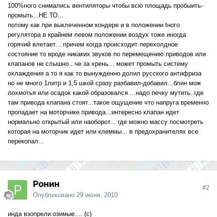
100%ного снимались вентиляторы чтобы всю площадь пробыить-
промыть...НЕ ТО...
потому как при выклеченном кондере и в положении tного
регулятора в крайнем левом положении воздух тоже иногда
горячий влетает....причем когда происходит перехолдное
состояние то вроде никаких звуков по перемещению приводов или
клапанов не слышно...че за хрень... может промыть систему
охлаждения а то я как то вынужденно долил русского антифриза
но не много 1литр и 1,5 шкой сразу разбавил-добавил...блин мож
лохмотья или осадок какой образовался....надо печку мутить..где
там привода клапана стоят...такое ощущение что напруга временно
пропадает на моторчике привода...интересно клапан идет
нормально открытый или наоборот... где можно массу посмотреть
которая на моторчик идет или клеммы... в предохранителях все
перекопал...
Ронин
#2
Опубликовано
29 июня, 2010
инда взопрели озимые.... (с)