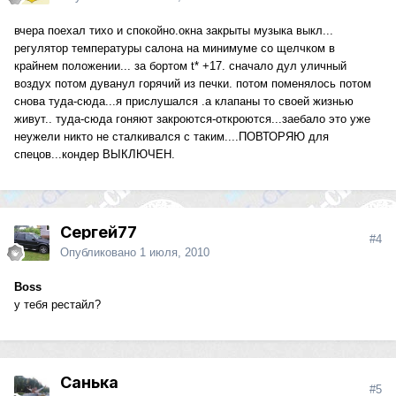
вчера поехал тихо и спокойно.окна закрыты музыка выкл...
регулятор температуры салона на минимуме со щелчком в
крайнем положении... за бортом t* +17. сначало дул уличный
воздух потом дуванул горячий из печки. потом поменялось потом
снова туда-сюда...я прислушался .а клапаны то своей жизнью
живут.. туда-сюда гоняют закроются-откроются...заебало это уже
неужели никто не сталкивался с таким....ПОВТОРЯЮ для
спецов...кондер ВЫКЛЮЧЕН.
Сергей77
#4
Опубликовано
1 июля, 2010
Boss
у тебя рестайл?
Санька
#5