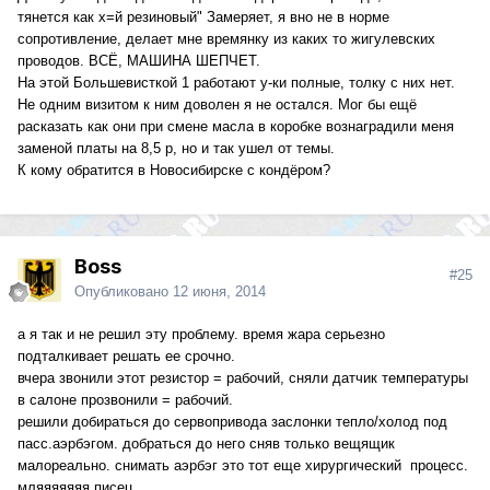
тянется как х=й резиновый" Замеряет, я вно не в норме
сопротивление, делает мне времянку из каких то жигулевских
проводов. ВСЁ, МАШИНА ШЕПЧЕТ.
На этой Большевисткой 1 работают у-ки полные, толку с них нет.
Не одним визитом к ним доволен я не остался. Мог бы ещё
расказать как они при смене масла в коробке вознаградили меня
заменой платы на 8,5 р, но и так ушел от темы.
К кому обратится в Новосибирске с кондёром?
Boss
#25
Опубликовано
12 июня, 2014
а я так и не решил эту проблему. время жара серьезно
подталкивает решать ее срочно.
вчера звонили этот резистор = рабочий, сняли датчик температуры
в салоне прозвонили = рабочий.
решили добираться до сервопривода заслонки тепло/холод под
пасс.аэрбэгом. добраться до него сняв только вещящик
малореально. снимать аэрбэг это тот еще хирургический процесс.
мляяяяяяя писец.