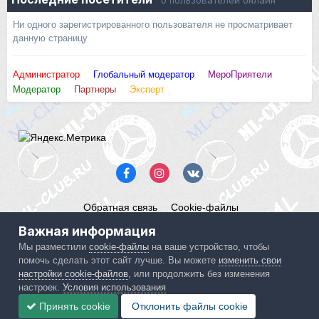
0 пользователей онлайн
Ни одного зарегистрированного пользователя не просматривает
данную страницу
Администратор
Глобальный модератор
МероПриятели
Модератор
Партнеры
Эксперт
Обратная связь
Cookie-файлы
Mercedes ML-Club.ru
Важная информация
Powered by Invision Community
Мы разместили
cookie-файлы
на ваше устройство, чтобы
помочь сделать этот сайт лучше. Вы можете
изменить свои
IPS spam
blocked by CleanTalk.
настройки cookie-файлов
, или продолжить без изменения
настроек.
Условия использования
Принять cookie
Отклонить файлы сookie