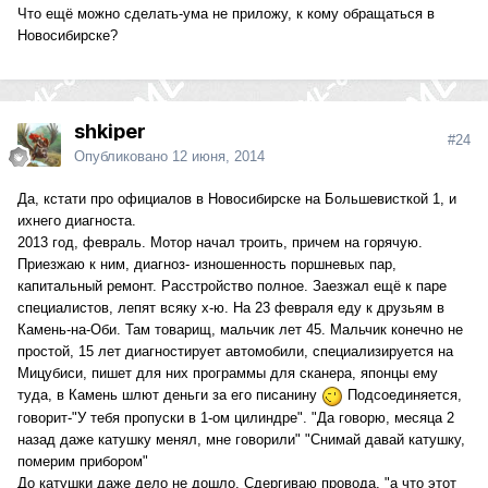
Что ещё можно сделать-ума не приложу, к кому обращаться в
Новосибирске?
shkiper
#24
Опубликовано
12 июня, 2014
Да, кстати про официалов в Новосибирске на Большевисткой 1, и
ихнего диагноста.
2013 год, февраль. Мотор начал троить, причем на горячую.
Приезжаю к ним, диагноз- изношенность поршневых пар,
капитальный ремонт. Расстройство полное. Заезжал ещё к паре
специалистов, лепят всяку х-ю. На 23 февраля еду к друзьям в
Камень-на-Оби. Там товарищ, мальчик лет 45. Мальчик конечно не
простой, 15 лет диагностирует автомобили, специализируется на
Мицубиси, пишет для них программы для сканера, японцы ему
туда, в Камень шлют деньги за его писанину
Подсоединяется,
говорит-"У тебя пропуски в 1-ом цилиндре". "Да говорю, месяца 2
назад даже катушку менял, мне говорили" "Снимай давай катушку,
померим прибором"
До катушки даже дело не дошло. Сдергиваю провода, "а что этот