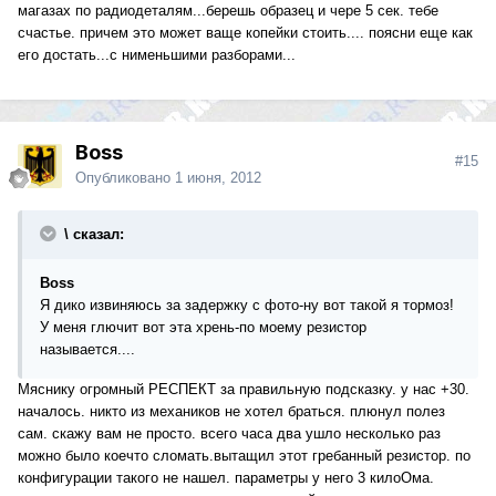
магазах по радиодеталям...берешь образец и чере 5 сек. тебе
счастье. причем это может ваще копейки стоить.... поясни еще как
его достать...с нименьшими разборами...
Boss
#15
Опубликовано
1 июня, 2012
\ сказал:
Boss
Я дико извиняюсь за задержку с фото-ну вот такой я тормоз!
У меня глючит вот эта хрень-по моему резистор
называется....
Мяснику огромный РЕСПЕКТ за правильную подсказку. у нас +30.
началось. никто из механиков не хотел браться. плюнул полез
сам. скажу вам не просто. всего часа два ушло несколько раз
можно было коечто сломать.вытащил этот гребанный резистор. по
конфигурации такого не нашел. параметры у него 3 килоОма.