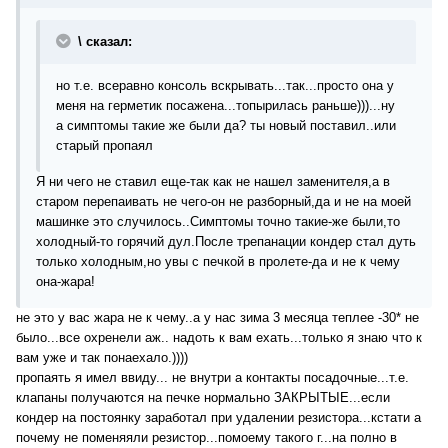
\ сказал:
но т.е. всеравно консоль вскрывать...так...просто она у
меня на герметик посажена...топырилась раньше)))...ну
а симптомы такие же были да? ты новый поставил..или
старый пропаял
Я ни чего не ставил еще-так как не нашел заменителя,а в
старом перепаивать не чего-он не разборный,да и не на моей
машинке это случилось..Симптомы точно такие-же были,то
холодный-то горячий дул.После трепанации кондер стал дуть
только холодным,но увы с печкой в пролете-да и не к чему
она-жара!
не это у вас жара не к чему..а у нас зима 3 месяца теплее -30* не
было...все охренели аж.. надоть к вам ехать...только я знаю что к
вам уже и так понаехало.))))
пропаять я имел ввиду... не внутри а контакты посадочные...т.е.
клапаны получаются на печке нормально ЗАКРЫТЫЕ...если
кондер на постоянку заработал при удалении резистора...кстати а
почему не поменяяли резистор...помоему такого г...на полно в