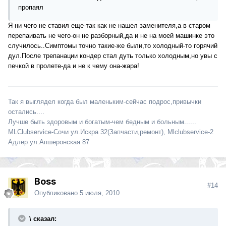
пропаял
Я ни чего не ставил еще-так как не нашел заменителя,а в старом
перепаивать не чего-он не разборный,да и не на моей машинке это
случилось..Симптомы точно такие-же были,то холодный-то горячий
дул.После трепанации кондер стал дуть только холодным,но увы с
печкой в пролете-да и не к чему она-жара!
Так я выглядел когда был маленьким-сейчас подрос,привычки
остались....
Лучше быть здоровым и богатым-чем бедным и больным......
MLClubservice-Сочи ул.Искра 32(Запчасти,ремонт), Mlclubservice-2
Адлер ул.Апшеронская 87
Boss
#14
Опубликовано
5 июля, 2010
\ сказал: