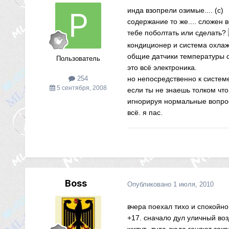
инда взопрели озимые.... (с)
содержание то же.... сложен в
тебе поболтать или сделать?
кондиционер и система охлажде
общие датчики температуры с
Пользователь
это всё электроника.
но непосредственно к систем
254
5 сентября, 2008
если ты не знаешь толком чт
игнорируя нормальные вопро
всё. я пас.
Boss
Опубликовано
1 июля, 2010
вчера поехал тихо и спокойно
+17. сначало дул уличный воз
живут.. туда-сюда гоняют за