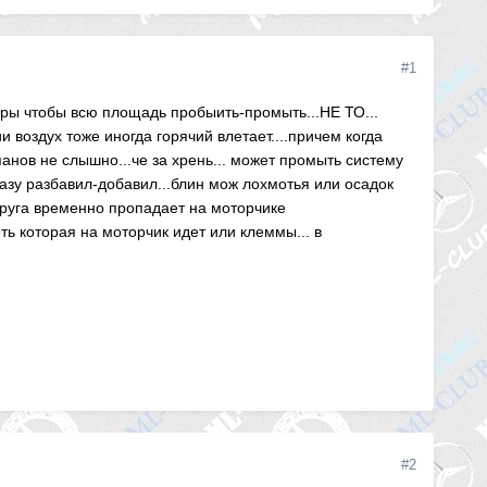
#1
ры чтобы всю площадь пробыить-промыть...НЕ ТО...
воздух тоже иногда горячий влетает....причем когда
нов не слышно...че за хрень... может промыть систему
разу разбавил-добавил...блин мож лохмотья или осадок
апруга временно пропадает на моторчике
ть которая на моторчик идет или клеммы... в
#2