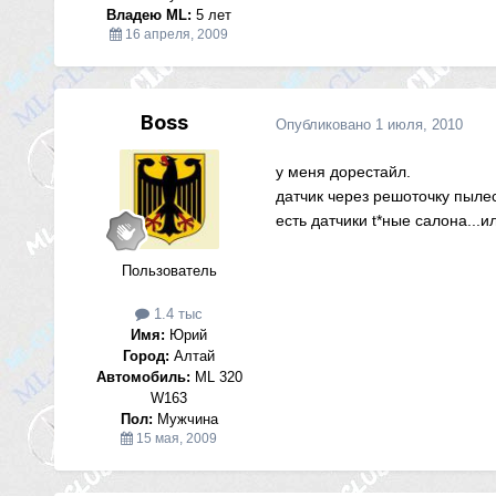
Владею ML:
5 лет
16 апреля, 2009
Boss
Опубликовано
1 июля, 2010
у меня дорестайл.
датчик через решоточку пылес
есть датчики t*ные салона...и
Пользователь
1.4 тыс
Имя:
Юрий
Город:
Алтай
Автомобиль:
ML 320
W163
Пол:
Мужчина
15 мая, 2009