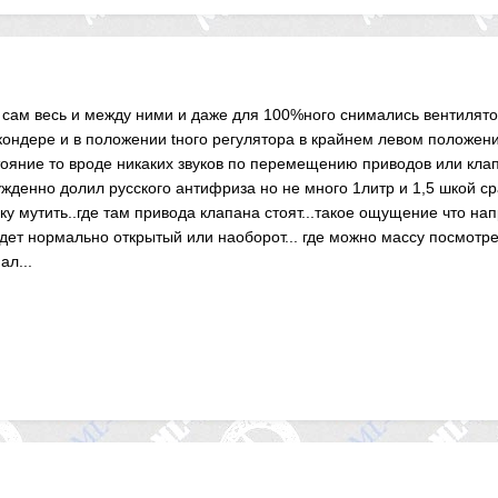
сам весь и между ними и даже для 100%ного снимались вентилято
ондере и в положении tного регулятора в крайнем левом положении 
ояние то вроде никаких звуков по перемещению приводов или клапа
ужденно долил русского антифриза но не много 1литр и 1,5 шкой с
чку мутить..где там привода клапана стоят...такое ощущение что н
дет нормально открытый или наоборот... где можно массу посмотре
ал...