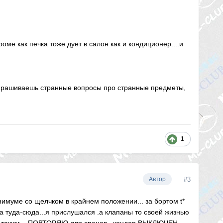
оме как печка тоже дует в салон как и кондиционер....и
 спрашиваешь странные вопросы про странные предметы,
1
#3
Автор
нимуме со щелчком в крайнем положении... за бортом t*
а туда-сюда...я прислушался .а клапаны то своей жизнью
я с таким....ПОВТОРЯЮ для спецов...кондер ВЫКЛЮЧЕН.