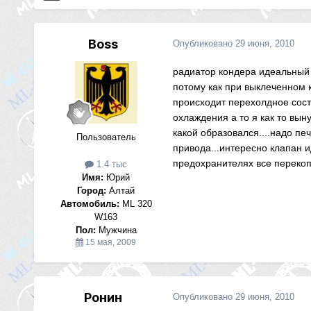
Boss
Опубликовано
29 июня, 2010
радиатор кондера идеальный 
потому как при выклеченном к
происходит перехолдное сост
охлаждения а то я как то вын
какой образовался....надо пе
Пользователь
привода...интересно клапан и
предохранителях все перекоп
1.4 тыс
Имя:
Юрий
Город:
Алтай
Автомобиль:
ML 320
W163
Пол:
Мужчина
15 мая, 2009
Ронин
Опубликовано
29 июня, 2010