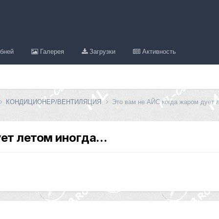
бней
Галерея
Загрузки
Активность
КОНДИЦИОНЕР/ВЕНТИЛЯЦИЯ
Это вам не АЙС когда жаром дует л
ет летом иногда...