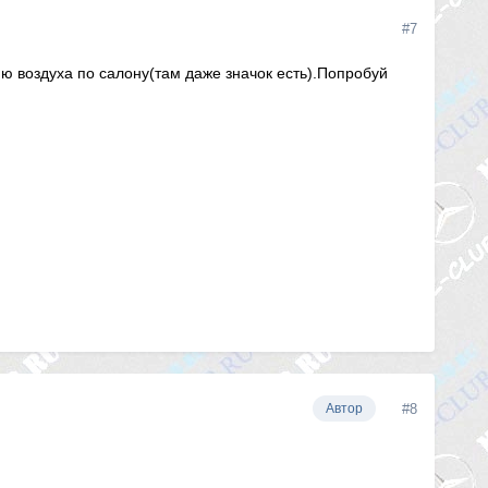
#7
 воздуха по салону(там даже значок есть).Попробуй
#8
Автор