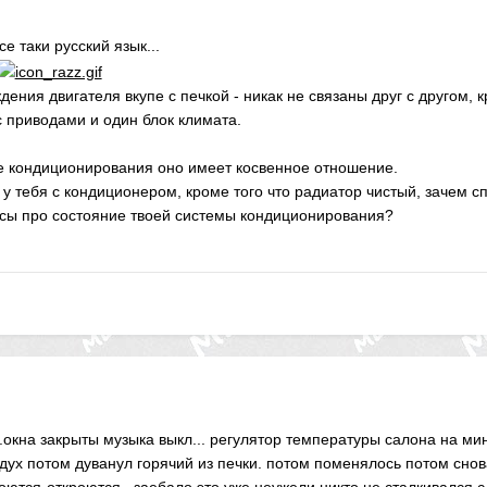
се таки русский язык...
ния двигателя вкупе с печкой - никак не связаны друг с другом, кр
 приводами и один блок климата.
е кондиционирования оно имеет косвенное отношение.
о у тебя с кондиционером, кроме того что радиатор чистый, зачем
сы про состояние твоей системы кондиционирования?
.окна закрыты музыка выкл... регулятор температуры салона на ми
дух потом дуванул горячий из печки. потом поменялось потом снов
кроются-откроются...заебало это уже неужели никто не сталкивалс