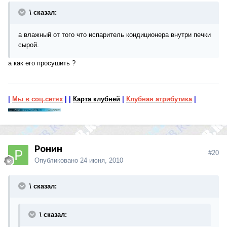
\ сказал:
а влажный от того что испаритель кондиционера внутри печки
сырой.
а как его просушить ?
|
Мы в соц.сетях
|
|
Карта клубней
|
Клубная атрибутика
|
Ронин
#20
Опубликовано
24 июня, 2010
\ сказал:
\ сказал: