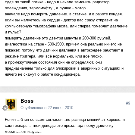
судя по такой логике - надо в начале заменить радиатор
охлаждения, термомуфту , а лучше - мотор.
вначале надо померить давление. в статике. и в работе кондея.
если вы жалуетесь на сердце - доктор вас сразу отправит на
компьютерную томографию мозга, или сперва померяет давление
и пульс?
померять давление это две-три минуты и 200-300 рублей.
диагностика на старе - 500-1500, причем она реально ничего не
покажет, потому что датчики давления в автокондее работают в
режиме триггера. или всё нормально, или всё плохо.
а промежуточные состояния они не определяют. они
предназначены только для блокировки в аварийных ситуациях и
ничего не скажут о работе кондиционера.
Boss
#9
Опубликовано
22 июня, 2010
Ронин ...блин со всем согласен...но разница мнений эт хорошо. я
сам технарь... твои доводы это проза...ща поеду давленку
мерить...отпишусь...