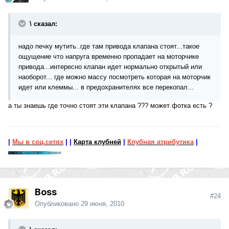
\ сказал:
надо печку мутить..где там привода клапана стоят...такое
ощущение что напруга временно пропадает на моторчике
привода...интересно клапан идет нормально открытый или
наоборот... где можно массу посмотреть которая на моторчик
идет или клеммы... в предохранителях все перекопал...
а ты знаешь где точно стоят эти клапана ??? может фотка есть ?
|
Мы в соц.сетях
|
|
Карта клубней
|
Клубная атрибутика
|
Boss
#24
Опубликовано
29 июня, 2010