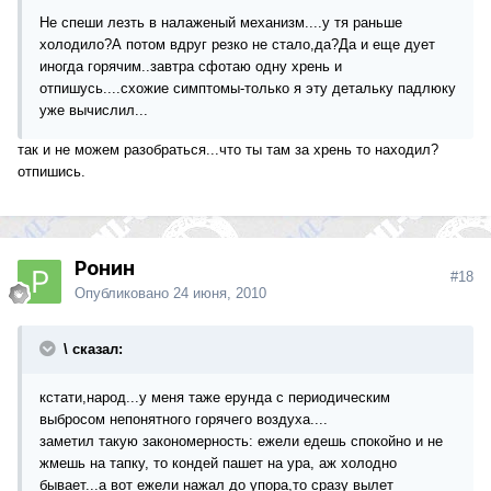
Не спеши лезть в налаженый механизм....у тя раньше
холодило?А потом вдруг резко не стало,да?Да и еще дует
иногда горячим..завтра сфотаю одну хрень и
отпишусь....схожие симптомы-только я эту детальку падлюку
уже вычислил...
так и не можем разобраться...что ты там за хрень то находил?
отпишись.
Ронин
#18
Опубликовано
24 июня, 2010
\ сказал:
кстати,народ...у меня таже ерунда с периодическим
выбросом непонятного горячего воздуха....
заметил такую закономерность: ежели едешь спокойно и не
жмешь на тапку, то кондей пашет на ура, аж холодно
бывает...а вот ежели нажал до упора,то сразу вылет