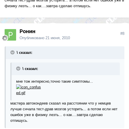
снчала тест-драв мозгов усторить... а потом если нет ошибок уже в
физику лезть... о как....завтра сделаю отпишусь.
Ронин
#8
Опубликовано
21 июня, 2010
\ сказал:
\ сказал:
мне тож интересно,точно такие симптомы...
мастера автокондеев сказал на расстоянии что у немцев
лучше снчала тест-драв мозгов усторить... а потом если нет
ошибок уже в физику лезть... о как....завтра сделаю
отпишусь.