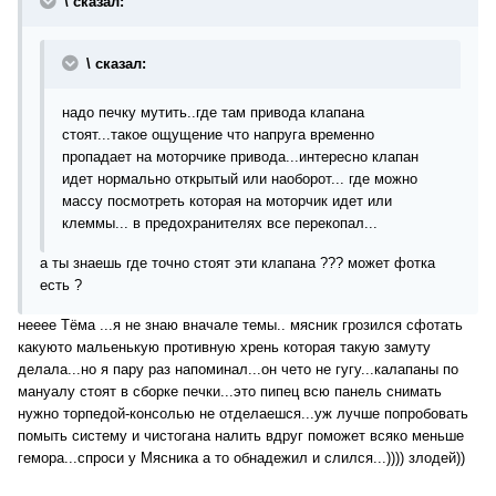
\ сказал:
\ сказал:
надо печку мутить..где там привода клапана
стоят...такое ощущение что напруга временно
пропадает на моторчике привода...интересно клапан
идет нормально открытый или наоборот... где можно
массу посмотреть которая на моторчик идет или
клеммы... в предохранителях все перекопал...
а ты знаешь где точно стоят эти клапана ??? может фотка
есть ?
нееее Тёма ...я не знаю вначале темы.. мясник грозился сфотать
какуюто мальенькую противную хрень которая такую замуту
делала...но я пару раз напоминал...он чето не гугу...калапаны по
мануалу стоят в сборке печки...это пипец всю панель снимать
нужно торпедой-консолью не отделаешся...уж лучше попробовать
помыть систему и чистогана налить вдруг поможет всяко меньше
гемора...спроси у Мясника а то обнадежил и слился...)))) злодей))