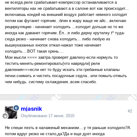
не всегда.реле срабатывает-компрессор останавливается а
вентиляторы нах не срабатывают.а в салоне вот как происходит...
включаешь кондей на внешний воздух работает немного холодит
потом как фуганет горячим...блин в жару ваще не айс...включаю
рециркуляцию - начинает холодить ...холодит дольше но то же
иногда как даванет горячим..Ёп...я либо дерну крутилку t* туда-
сюда резко - начинает снова холодить... либо любую из
вышеуказанных кнопок отжал-нажал тоже начинает
холодить....ВОТ такая хрень....
Мои мысли ==== завтра проверят давлеху-если нормуль то
тестить-менять-ремонтировать(что наврядли) реле
давления===если нет то буду искать эти гребанные клапаны
печки.снимать и чистить посадочные седла...или помыть-отмыть
чем нибудь. систему охлаждения..всем спасибо.
mjasnik
#2
Опубликовано
17 июня, 2010
Не спеши лезть в налаженый механизм....у тя раньше холодило?А
потом вдруг резко не стало,да?Да и еще дует иногда