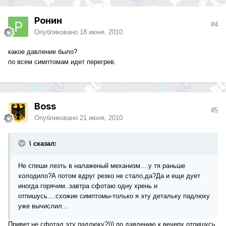
Ронин
#4
Опубликовано
18 июня, 2010
какое давление было?
по всем симптомам идет перегрев.
Boss
#5
Опубликовано
21 июня, 2010
\ сказал:
Не спеши лезть в налаженый механизм....у тя раньше
холодило?А потом вдруг резко не стало,да?Да и еще дует
иногда горячим..завтра сфотаю одну хрень и
отпишусь....схожие симптомы-только я эту детальку падлюку
уже вычислил...
Привет.не сфотал эту падлюку?))) по давлению к вечеру отпишусь