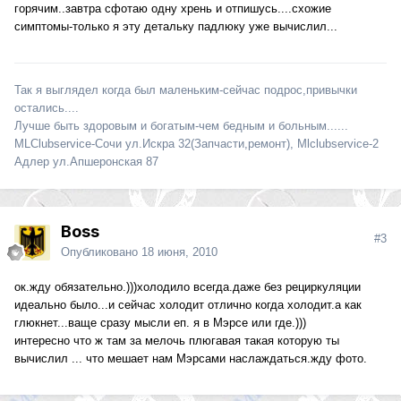
горячим..завтра сфотаю одну хрень и отпишусь....схожие
симптомы-только я эту детальку падлюку уже вычислил...
Так я выглядел когда был маленьким-сейчас подрос,привычки
остались....
Лучше быть здоровым и богатым-чем бедным и больным......
MLClubservice-Сочи ул.Искра 32(Запчасти,ремонт), Mlclubservice-2
Адлер ул.Апшеронская 87
Boss
#3
Опубликовано
18 июня, 2010
ок.жду обязательно.)))холодило всегда.даже без рециркуляции
идеально было...и сейчас холодит отлично когда холодит.а как
глюкнет...ваще сразу мысли еп. я в Мэрсе или где.)))
интересно что ж там за мелочь плюгавая такая которую ты
вычислил ... что мешает нам Мэрсами наслаждаться.жду фото.