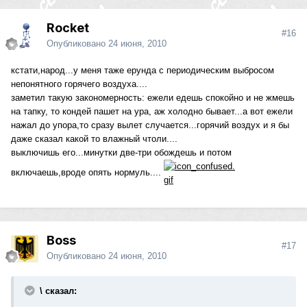
Rocket
#16
Опубликовано
24 июня, 2010
кстати,народ...у меня таже ерунда с периодическим выбросом
непонятного горячего воздуха....
заметил такую закономерность: ежели едешь спокойно и не жмешь
на тапку, то кондей пашет на ура, аж холодно бывает...а вот ежели
нажал до упора,то сразу вылет случается...горячий воздух и я бы
даже сказал какой то влажный чтоли....
выключишь его...минутки две-три обождешь и потом
включаешь,вроде опять нормуль....
Boss
#17
Опубликовано
24 июня, 2010
\ сказал: