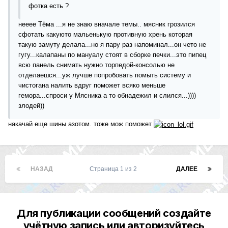
фотка есть ?
нееее Тёма ...я не знаю вначале темы.. мясник грозился
сфотать какуюто мальенькую противную хрень которая
такую замуту делала...но я пару раз напоминал...он чето не
гугу...калапаны по мануалу стоят в сборке печки...это пипец
всю панель снимать нужно торпедой-консолью не
отделаешся...уж лучше попробовать помыть систему и
чистогана налить вдруг поможет всяко меньше
гемора...спроси у Мясника а то обнадежил и слился...))))
злодей))
накачай еще шины азотом. тоже мож поможет
НАЗАД
Страница 1 из 2
ДАЛЕЕ
Для публикации сообщений создайте
учётную запись или авторизуйтесь