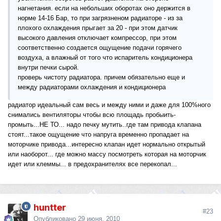
нагнетания. если на небольших оборотах оно держится в
норме 14-16 Бар, то при загрязненом радиаторе - из за
плохого охлаждения прыгает за 20 - при этом датчик
высокого давления отключает компрессор, при этом
соответственно создается ощущение подачи горячего
воздуха, а влажный от того что испаритель кондиционера
внутри печки сырой.
проверь чистоту радиатора. причем обязательно еще и
между радиаторами охлаждения и кондиционера
радиатор идеальный сам весь и между ними и даже для 100%ного
снимались вентиляторы чтобы всю площадь пробыить-
промыть...НЕ ТО... надо печку мутить..где там привода клапана
стоят...такое ощущение что напруга временно пропадает на
моторчике привода...интересно клапан идет нормально открытый
или наоборот... где можно массу посмотреть которая на моторчик
идет или клеммы... в предохранителях все перекопал...
huntter
#23
Опубликовано
29 июня, 2010