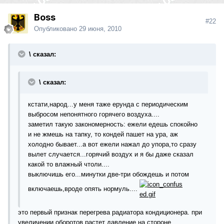
Boss
#22
Опубликовано
29 июня, 2010
\ сказал:
\ сказал:
кстати,народ...у меня таже ерунда с периодическим
выбросом непонятного горячего воздуха....
заметил такую закономерность: ежели едешь спокойно
и не жмешь на тапку, то кондей пашет на ура, аж
холодно бывает...а вот ежели нажал до упора,то сразу
вылет случается...горячий воздух и я бы даже сказал
какой то влажный чтоли....
выключишь его...минутки две-три обождешь и потом
включаешь,вроде опять нормуль....
это первый признак перегрева радиатора кондиционера. при
увеличении оборотов растет давление на стороне