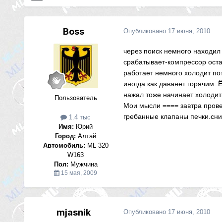
Boss
Опубликовано
17 июня, 2010
через поиск немного находил 
срабатывает-компрессор остан
работает немного холодит пот
иногда как даванет горячим..
нажал тоже начинает холодить.
Пользователь
Мои мысли ==== завтра прове
гребанные клапаны печки.сни
1.4 тыс
Имя:
Юрий
Город:
Алтай
Автомобиль:
ML 320
W163
Пол:
Мужчина
15 мая, 2009
mjasnik
Опубликовано
17 июня, 2010