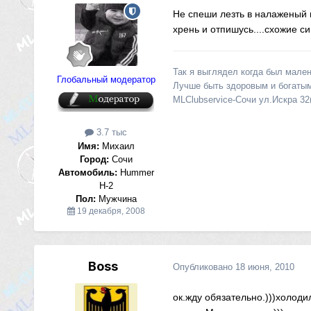
Не спеши лезть в налаженый м
хрень и отпишусь....схожие с
Так я выглядел когда был мален
Глобальный модератор
Лучше быть здоровым и богатым
MLClubservice-Сочи ул.Искра 32
3.7 тыс
Имя:
Михаил
Город:
Сочи
Автомобиль:
Hummer
H-2
Пол:
Мужчина
19 декабря, 2008
Boss
Опубликовано
18 июня, 2010
ок.жду обязательно.)))холоди