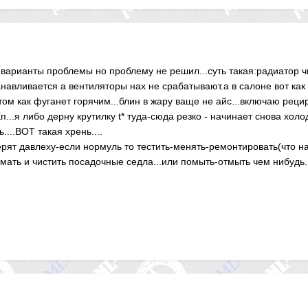
варианты проблемы но проблему не решил...суть такая:радиатор чи
авливается а вентиляторы нах не срабатывают.а в салоне вот как
ом как фуганет горячим...блин в жару ваще не айс...включаю рецир
Ёп...я либо дерну крутилку t* туда-сюда резко - начинает снова хол
...ВОТ такая хрень....
рят давлеху-если нормуль то тестить-менять-ремонтировать(что на
мать и чистить посадочные седла...или помыть-отмыть чем нибудь.