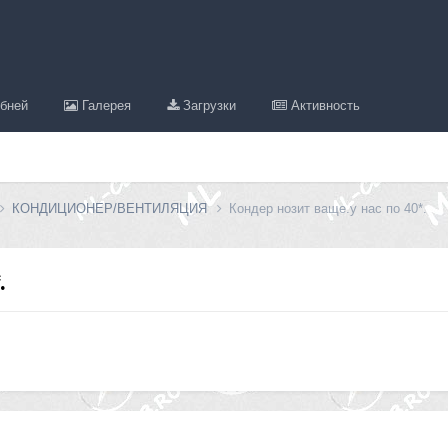
бней
Галерея
Загрузки
Активность
КОНДИЦИОНЕР/ВЕНТИЛЯЦИЯ
Кондер нозит ваще.у нас по 40*.
.