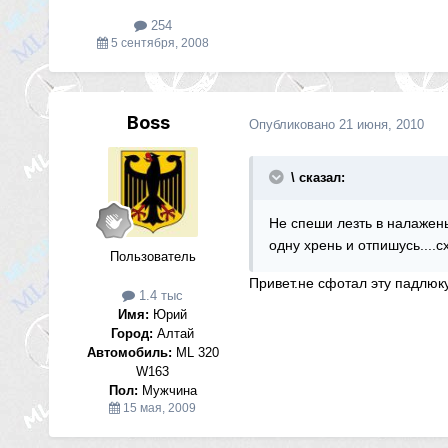
254
5 сентября, 2008
Boss
Опубликовано
21 июня, 2010
\ сказал:
Не спеши лезть в налажены
одну хрень и отпишусь....
Пользователь
Привет.не сфотал эту падлюку
1.4 тыс
Имя:
Юрий
Город:
Алтай
Автомобиль:
ML 320
W163
Пол:
Мужчина
15 мая, 2009