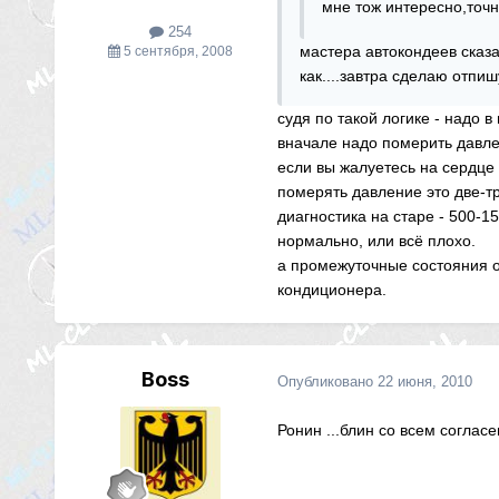
мне тож интересно,точн
254
мастера автокондеев сказал
5 сентября, 2008
как....завтра сделаю отпиш
судя по такой логике - надо 
вначале надо померить давлен
если вы жалуетесь на сердце
померять давление это две-т
диагностика на старе - 500-1
нормально, или всё плохо.
а промежуточные состояния о
кондиционера.
Boss
Опубликовано
22 июня, 2010
Ронин ...блин со всем согласе