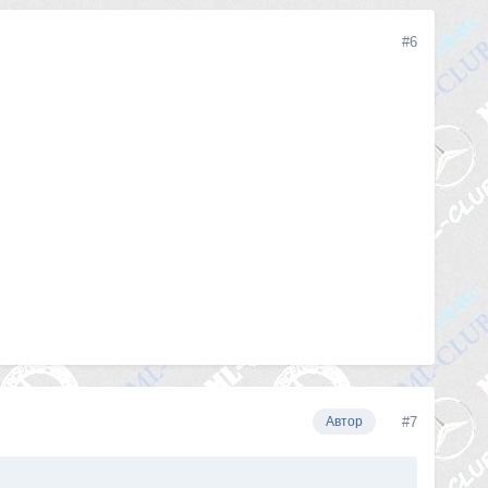
#6
#7
Автор