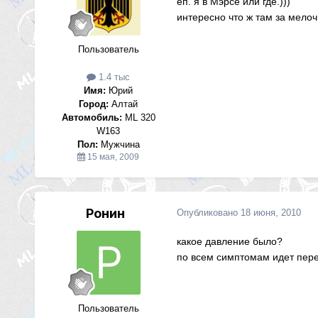
еп. я в Мэрсе или где.)))
интересно что ж там за мело
Пользователь
1.4 тыс
Имя:
Юрий
Город:
Алтай
Автомобиль:
ML 320
W163
Пол:
Мужчина
15 мая, 2009
Ронин
Опубликовано
18 июня, 2010
какое давление было?
по всем симптомам идет пере
Пользователь