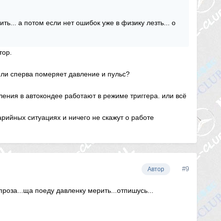
ь... а потом если нет ошибок уже в физику лезть... о
тор.
или сперва померяет давление и пульс?
вления в автокондее работают в режиме триггера. или всё
рийных ситуациях и ничего не скажут о работе
#9
Автор
проза...ща поеду давленку мерить...отпишусь...