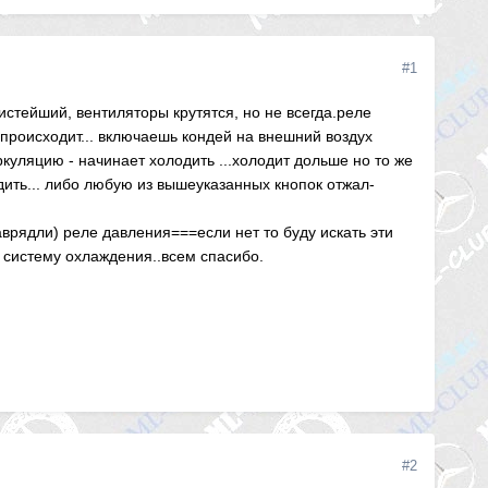
#1
стейший, вентиляторы крутятся, но не всегда.реле
 происходит... включаешь кондей на внешний воздух
куляцию - начинает холодить ...холодит дольше но то же
одить... либо любую из вышеуказанных кнопок отжал-
врядли) реле давления===если нет то буду искать эти
 систему охлаждения..всем спасибо.
#2