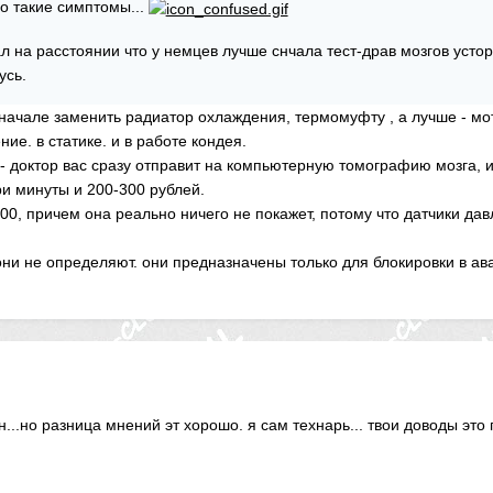
о такие симптомы...
 на расстоянии что у немцев лучше снчала тест-драв мозгов усторит
усь.
в начале заменить радиатор охлаждения, термомуфту , а лучше - мо
ие. в статике. и в работе кондея.
 - доктор вас сразу отправит на компьютерную томографию мозга, 
ри минуты и 200-300 рублей.
500, причем она реально ничего не покажет, потому что датчики да
ни не определяют. они предназначены только для блокировки в ава
н...но разница мнений эт хорошо. я сам технарь... твои доводы это 