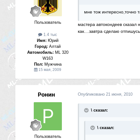
мне тож интересно,точно т
Пользователь
мастера автокондеев сказал на
как....завтра сделаю отпишусь
1.4 тыс
Имя:
Юрий
Город:
Алтай
Автомобиль:
ML 320
W163
Пол:
Мужчина
15 мая, 2009
Ронин
Опубликовано
21 июня, 2010
\ сказал:
\ сказал:
Пользователь