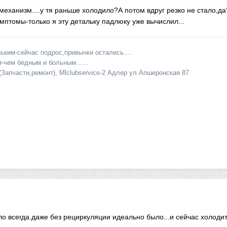
еханизм....у тя раньше холодило?А потом вдруг резко не стало,да
имптомы-только я эту детальку падлюку уже вычислил...
ьким-сейчас подрос,привычки остались....
-чем бедным и больным......
(Запчасти,ремонт), Mlclubservice-2 Адлер ул.Апшеронская 87
ло всегда.даже без рециркуляции идеально было...и сейчас холодит 