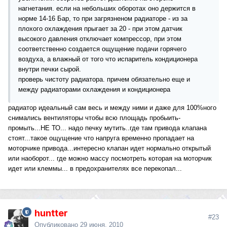
нагнетания. если на небольших оборотах оно держится в
норме 14-16 Бар, то при загрязненом радиаторе - из за
плохого охлаждения прыгает за 20 - при этом датчик
высокого давления отключает компрессор, при этом
соответственно создается ощущение подачи горячего
воздуха, а влажный от того что испаритель кондиционера
внутри печки сырой.
проверь чистоту радиатора. причем обязательно еще и
между радиаторами охлаждения и кондиционера
радиатор идеальный сам весь и между ними и даже для 100%ного
снимались вентиляторы чтобы всю площадь пробыить-
промыть...НЕ ТО... надо печку мутить..где там привода клапана
стоят...такое ощущение что напруга временно пропадает на
моторчике привода...интересно клапан идет нормально открытый
или наоборот... где можно массу посмотреть которая на моторчик
идет или клеммы... в предохранителях все перекопал...
huntter
#23
Опубликовано
29 июня, 2010