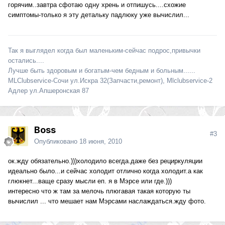
горячим..завтра сфотаю одну хрень и отпишусь....схожие
симптомы-только я эту детальку падлюку уже вычислил...
Так я выглядел когда был маленьким-сейчас подрос,привычки
остались....
Лучше быть здоровым и богатым-чем бедным и больным......
MLClubservice-Сочи ул.Искра 32(Запчасти,ремонт), Mlclubservice-2
Адлер ул.Апшеронская 87
Boss
#3
Опубликовано
18 июня, 2010
ок.жду обязательно.)))холодило всегда.даже без рециркуляции
идеально было...и сейчас холодит отлично когда холодит.а как
глюкнет...ваще сразу мысли еп. я в Мэрсе или где.)))
интересно что ж там за мелочь плюгавая такая которую ты
вычислил ... что мешает нам Мэрсами наслаждаться.жду фото.