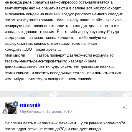
не всегда.реле срабатывает-компрессор останавливается а
вентиляторы нах не срабатывают.а в салоне вот как происходит...
включаешь кондей на внешний воздух работает немного холодит
потом как фуганет горячим...блин в жару ваще не айс...включаю
рециркуляцию - начинает холодить ...холодит дольше но то же
иногда как даванет горячим..Ёп...я либо дерну крутилку t* туда-
сюда резко - начинает снова холодить... либо любую из
вышеуказанных кнопок отжал-нажал тоже начинает
холодить....ВОТ такая хрень....
Мои мысли ==== завтра проверят давлеху-если нормуль то
тестить-менять-ремонтировать(что наврядли) реле
давления===если нет то буду искать эти гребанные клапаны
печки.снимать и чистить посадочные седла...или помыть-отмыть
чем нибудь. систему охлаждения..всем спасибо.
mjasnik
#2
Опубликовано
17 июня, 2010
Не спеши лезть в налаженый механизм....у тя раньше холодило?А
потом вдруг резко не стало,да?Да и еще дует иногда