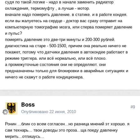
судя по такой логике - надо в начале заменить радиатор
охлаждения, термомуфту , а лучше - мотор.
вначале надо померить давление. в статике. и в работе кондея.
если вы жалуетесь на сердце - доктор вас сразу отправит на
компьютерную томографию мозга, или сперва померяет давление
и пульс?
померять давление это две-три минуты и 200-300 рублей.
диагностика на старе - 500-1500, причем она реально ничего не
покажет, потому что датчики давления в автокондее работают в
режиме триггера. или всё нормально, или всё плохо.
а промежуточные состояния они не определяют. они
предназначены только для блокировки в аварийных ситуациях и
ничего не скажут о работе кондиционера.
Boss
#9
Опубликовано
22 июня, 2010
Ронин ...блин со всем согласен...но разница мнений эт хорошо. я
сам технарь... твои доводы это проза...ща поеду давленку
мерить...отпишусь...