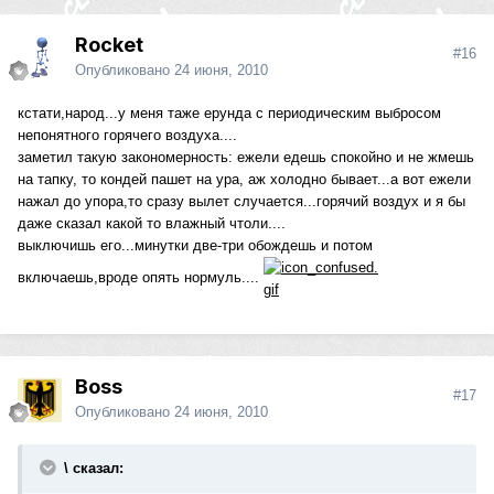
Rocket
#16
Опубликовано
24 июня, 2010
кстати,народ...у меня таже ерунда с периодическим выбросом
непонятного горячего воздуха....
заметил такую закономерность: ежели едешь спокойно и не жмешь
на тапку, то кондей пашет на ура, аж холодно бывает...а вот ежели
нажал до упора,то сразу вылет случается...горячий воздух и я бы
даже сказал какой то влажный чтоли....
выключишь его...минутки две-три обождешь и потом
включаешь,вроде опять нормуль....
Boss
#17
Опубликовано
24 июня, 2010
\ сказал: