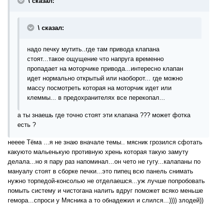
\ сказал:
\ сказал:
надо печку мутить..где там привода клапана
стоят...такое ощущение что напруга временно
пропадает на моторчике привода...интересно клапан
идет нормально открытый или наоборот... где можно
массу посмотреть которая на моторчик идет или
клеммы... в предохранителях все перекопал...
а ты знаешь где точно стоят эти клапана ??? может фотка
есть ?
нееее Тёма ...я не знаю вначале темы.. мясник грозился сфотать
какуюто мальенькую противную хрень которая такую замуту
делала...но я пару раз напоминал...он чето не гугу...калапаны по
мануалу стоят в сборке печки...это пипец всю панель снимать
нужно торпедой-консолью не отделаешся...уж лучше попробовать
помыть систему и чистогана налить вдруг поможет всяко меньше
гемора...спроси у Мясника а то обнадежил и слился...)))) злодей))