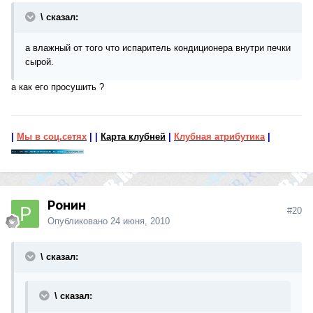
\ сказал:
а влажный от того что испаритель кондиционера внутри печки
сырой.
а как его просушить ?
|
Мы в соц.сетях
|
|
Карта клубней
|
Клубная атрибутика
|
Ронин
#20
Опубликовано
24 июня, 2010
\ сказал:
\ сказал: