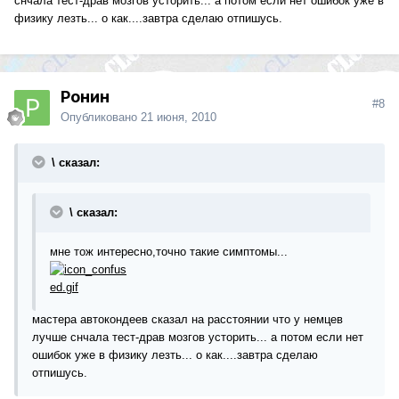
снчала тест-драв мозгов усторить... а потом если нет ошибок уже в
физику лезть... о как....завтра сделаю отпишусь.
Ронин
#8
Опубликовано
21 июня, 2010
\ сказал:
\ сказал:
мне тож интересно,точно такие симптомы...
мастера автокондеев сказал на расстоянии что у немцев
лучше снчала тест-драв мозгов усторить... а потом если нет
ошибок уже в физику лезть... о как....завтра сделаю
отпишусь.