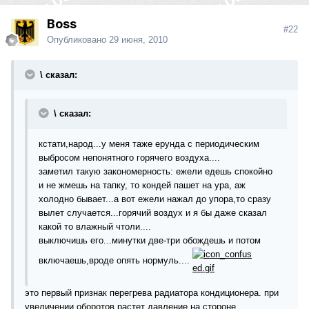
Boss
#22
Опубликовано
29 июня, 2010
\ сказал:
\ сказал:
кстати,народ...у меня таже ерунда с периодическим
выбросом непонятного горячего воздуха....
заметил такую закономерность: ежели едешь спокойно
и не жмешь на тапку, то кондей пашет на ура, аж
холодно бывает...а вот ежели нажал до упора,то сразу
вылет случается...горячий воздух и я бы даже сказал
какой то влажный чтоли....
выключишь его...минутки две-три обождешь и потом
включаешь,вроде опять нормуль....
это первый признак перегрева радиатора кондиционера. при
увеличении оборотов растет давление на стороне