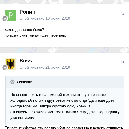
Ронин
#4
Опубликовано
18 июня, 2010
какое давление было?
по всем симптомам идет перегрев.
Boss
#5
Опубликовано
21 июня, 2010
\ сказал:
Не спеши лезть в налаженый механизм....у тя раньше
холодило?А потом вдруг резко не стало,да?Да и еще дует
иногда горячим..завтра сфотаю одну хрень и
отпишусь....схожие симптомы-только я эту детальку падлюку
уже вычислил...
Привет.не сфотал эту падлюку?))) по давлению к вечеру отпишусь