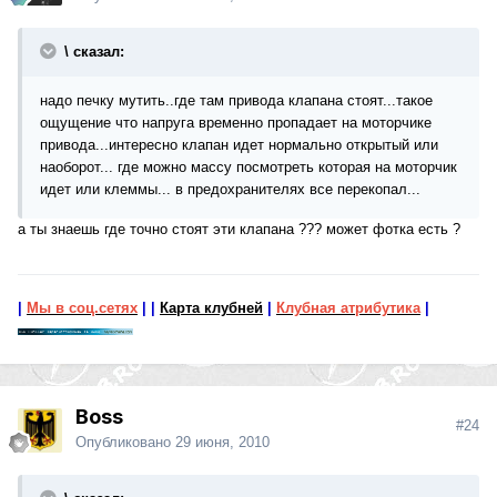
\ сказал:
надо печку мутить..где там привода клапана стоят...такое
ощущение что напруга временно пропадает на моторчике
привода...интересно клапан идет нормально открытый или
наоборот... где можно массу посмотреть которая на моторчик
идет или клеммы... в предохранителях все перекопал...
а ты знаешь где точно стоят эти клапана ??? может фотка есть ?
|
Мы в соц.сетях
|
|
Карта клубней
|
Клубная атрибутика
|
Boss
#24
Опубликовано
29 июня, 2010