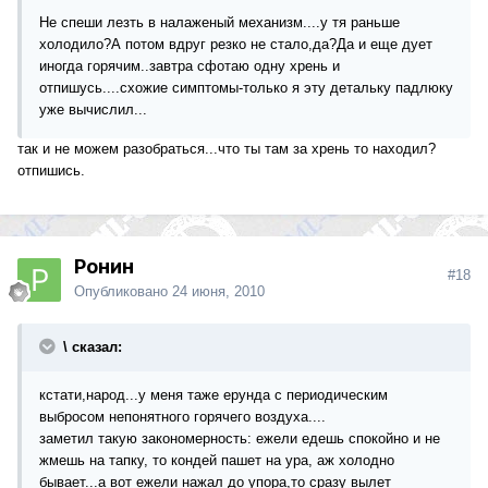
Не спеши лезть в налаженый механизм....у тя раньше
холодило?А потом вдруг резко не стало,да?Да и еще дует
иногда горячим..завтра сфотаю одну хрень и
отпишусь....схожие симптомы-только я эту детальку падлюку
уже вычислил...
так и не можем разобраться...что ты там за хрень то находил?
отпишись.
Ронин
#18
Опубликовано
24 июня, 2010
\ сказал:
кстати,народ...у меня таже ерунда с периодическим
выбросом непонятного горячего воздуха....
заметил такую закономерность: ежели едешь спокойно и не
жмешь на тапку, то кондей пашет на ура, аж холодно
бывает...а вот ежели нажал до упора,то сразу вылет