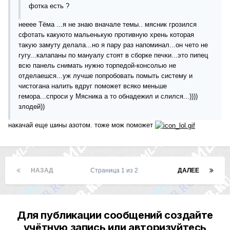
фотка есть ?
нееее Тёма ...я не знаю вначале темы.. мясник грозился
сфотать какуюто мальенькую противную хрень которая
такую замуту делала...но я пару раз напоминал...он чето не
гугу...калапаны по мануалу стоят в сборке печки...это пипец
всю панель снимать нужно торпедой-консолью не
отделаешся...уж лучше попробовать помыть систему и
чистогана налить вдруг поможет всяко меньше
гемора...спроси у Мясника а то обнадежил и слился...))))
злодей))
накачай еще шины азотом. тоже мож поможет
НАЗАД
Страница 1 из 2
ДАЛЕЕ
Для публикации сообщений создайте
учётную запись или авторизуйтесь