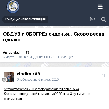
КОНДИЦИОНЕР/ВЕНТИЛЯЦИЯ
ОБДУВ и ОБОГРЕв сиденья...Скоро весна
однако...
Автор
vladimir69
6 марта, 2010
в
КОНДИЦИОНЕР/ВЕНТИЛЯЦИЯ
vladimir69
#1
Опубликовано
6 марта, 2010
http://www.xenon55.ru/catalog/other/detail.php?ID=74
Как вам,господа такой комплектик???Я п за 3-ху купил не
раздумывая...