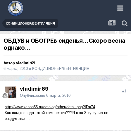
КОНДИЦИОНЕР/ВЕНТИЛЯЦИЯ
ОБДУВ и ОБОГРЕв сиденья...Скоро весна
однако...
Автор
vladimir69
6 марта, 2010
в
КОНДИЦИОНЕР/ВЕНТИЛЯЦИЯ
vladimir69
#1
Опубликовано
6 марта, 2010
http://www.xenon55.ru/catalog/other/detail.php?ID=74
Как вам,господа такой комплектик???Я п за 3-ху купил не
раздумывая...