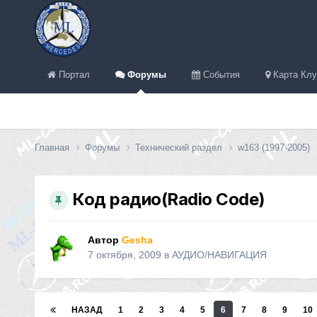
Портал
Форумы
События
Карта Клу
Главная
Форумы
Технический раздел
w163 (1997-2005)
Код радио(Radio Code)
Автор
Gesha
7 октября, 2009
в
АУДИО/НАВИГАЦИЯ
НАЗАД
1
2
3
4
5
6
7
8
9
10