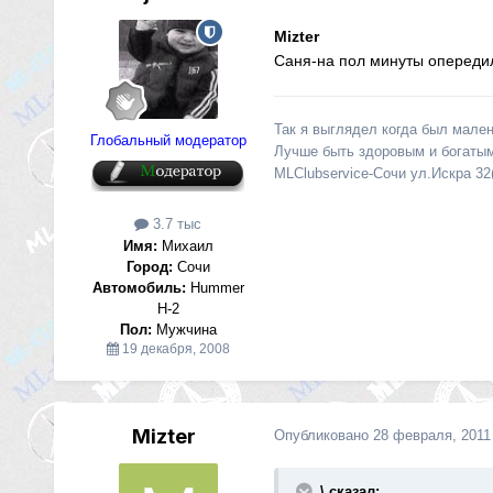
Mizter
Саня-на пол минуты опередил
Так я выглядел когда был мален
Глобальный модератор
Лучше быть здоровым и богатым
MLClubservice-Сочи ул.Искра 32
3.7 тыс
Имя:
Михаил
Город:
Сочи
Автомобиль:
Hummer
H-2
Пол:
Мужчина
19 декабря, 2008
Mizter
Опубликовано
28 февраля, 2011
\ сказал: