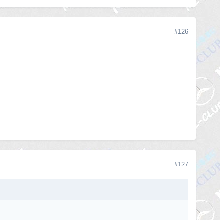
#126
#127