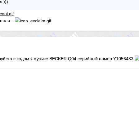
 )))
няли...
луйста с кодом к музыке BECKER Q04 серийный номер Y1056433