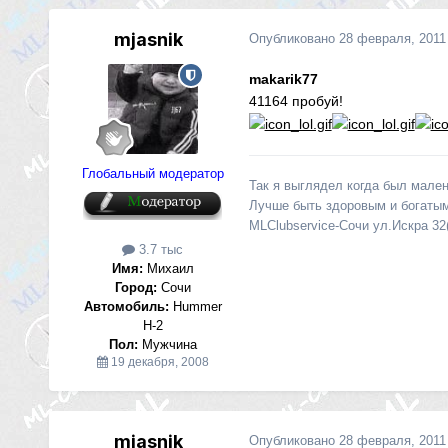
mjasnik
Опубликовано
28 февраля, 2011
makarik77
41164 пробуй!
Глобальный модератор
Так я выглядел когда был мален
Лучше быть здоровым и богатым
MLClubservice-Сочи ул.Искра 32
3.7 тыс
Имя:
Михаил
Город:
Сочи
Автомобиль:
Hummer
H-2
Пол:
Мужчина
19 декабря, 2008
mjasnik
Опубликовано
28 февраля, 2011