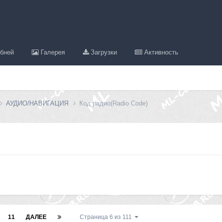
бней
Галерея
Загрузки
Активность
АУДИО/НАВИГАЦИЯ
Код радио(Radio Code)
11
ДАЛЕЕ
Страница 6 из 111