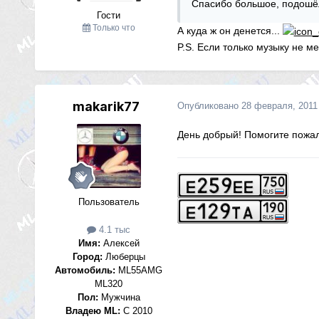
Спасибо большое, подошёл
Гости
Только что
А куда ж он денется...
P.S. Если только музыку не ме
makarik77
Опубликовано
28 февраля, 2011
День добрый! Помогите пожа
Пользователь
4.1 тыс
Имя:
Алексей
Город:
Люберцы
Автомобиль:
ML55AMG
ML320
Пол:
Мужчина
Владею ML:
С 2010