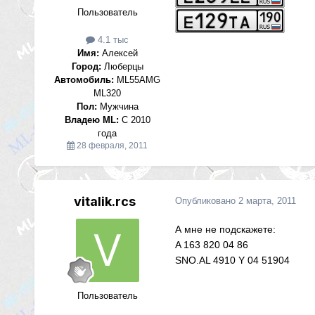
Пользователь
4.1 тыс
Имя:
Алексей
Город:
Люберцы
Автомобиль:
ML55AMG
ML320
Пол:
Мужчина
Владею ML:
С 2010
года
28 февраля, 2011
vitalik.rcs
Опубликовано
2 марта, 2011
А мне не подскажете:
A 163 820 04 86
SNO.AL 4910 Y 04 51904
Пользователь