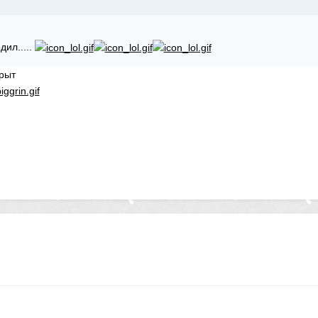
ил.....
крыт