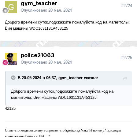
gym_teacher
#2724
Опубликовано
20 мая, 2024
Доброго времени суток,подскажите пожалуйста код на магнитолы.
Вин машины
WDC1631131A453125
police21063
#2725
Опубликовано
20 мая, 2024
В 20.05.2024 в 06:37, gym_teacher сказал:
Доброго времени суток,подскажите пожалуйста код на
магнитолы. Вин машины
WDC1631131A453125
42125
Опыт-это когда на смену вопросам что?где?когда?как? И почему? приходит
единственный вопрос-НА....?