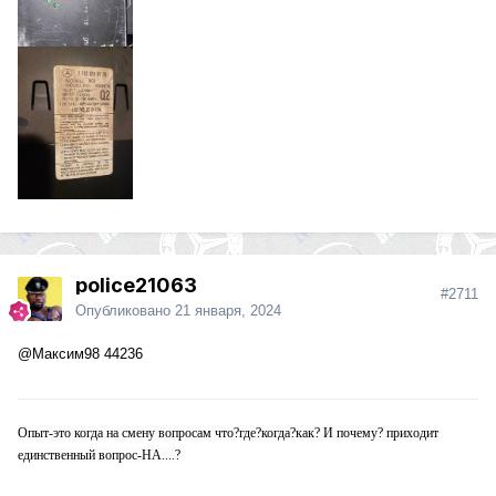
police21063
#2711
Опубликовано
21 января, 2024
@Максим98
44236
Опыт-это когда на смену вопросам что?где?когда?как? И почему? приходит
единственный вопрос-НА....?