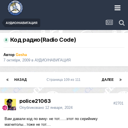
АУДИО/НАВИГАЦИЯ
Код радио(Radio Code)
Автор
Gesha
7 октября, 2009
в
АУДИО/НАВИГАЦИЯ
НАЗАД
Страница 109 из 111
ДАЛЕЕ
police21063
#2701
Опубликовано
12 января, 2024
Вам давали код по вину- не тот......этот по серийнику
магнитолы...тоже не тот....