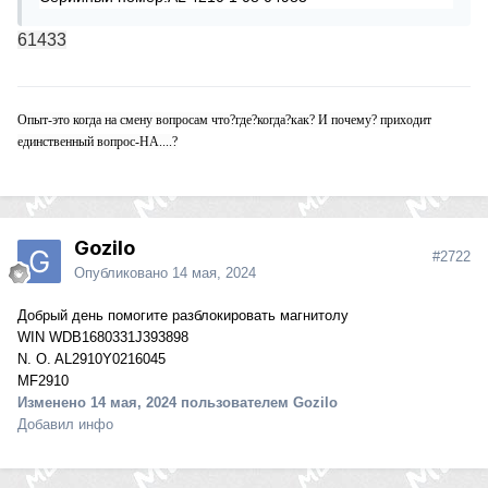
61433
Опыт-это когда на смену вопросам что?где?когда?как? И почему? приходит
единственный вопрос-НА....?
Gozilo
#2722
Опубликовано
14 мая, 2024
Добрый день помогите разблокировать магнитолу
WIN WDB1680331J393898
N. O. AL2910Y0216045
MF2910
Изменено
14 мая, 2024
пользователем Gozilo
Добавил инфо