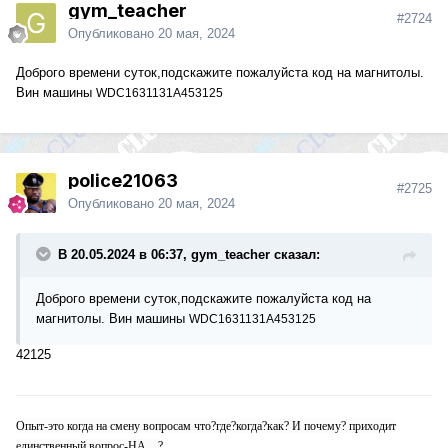
gym_teacher
#2724
Опубликовано
20 мая, 2024
Доброго времени суток,подскажите пожалуйста код на магнитолы.
Вин машины
WDC1631131A453125
police21063
#2725
Опубликовано
20 мая, 2024
В 20.05.2024 в 06:37, gym_teacher сказал:
Доброго времени суток,подскажите пожалуйста код на
магнитолы. Вин машины
WDC1631131A453125
42125
Опыт-это когда на смену вопросам что?где?когда?как? И почему? приходит
единственный вопрос-НА....?