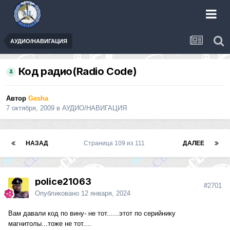
АУДИО/НАВИГАЦИЯ
Код радио(Radio Code)
Автор
Gesha
7 октября, 2009
в
АУДИО/НАВИГАЦИЯ
НАЗАД
Страница 109 из 111
ДАЛЕЕ
police21063
#2701
Опубликовано
12 января, 2024
Вам давали код по вину- не тот......этот по серийнику
магнитолы...тоже не тот....