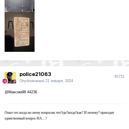
police21063
#2711
Опубликовано
21 января, 2024
@Максим98
44236
Опыт-это когда на смену вопросам что?где?когда?как? И почему? приходит
единственный вопрос-НА....?