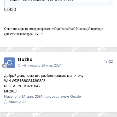
61433
Опыт-это когда на смену вопросам что?где?когда?как? И почему? приходит
единственный вопрос-НА....?
Gozilo
#2722
Опубликовано
14 мая, 2024
Добрый день помогите разблокировать магнитолу
WIN WDB1680331J393898
N. O. AL2910Y0216045
MF2910
Изменено
14 мая, 2024
пользователем Gozilo
Добавил инфо