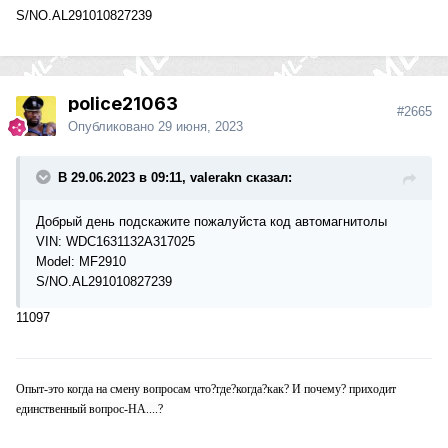
S/NO.AL291010827239
police21063
#2665
Опубликовано
29 июня, 2023
В 29.06.2023 в 09:11, valerakn сказал:
Добрый день подскажите пожалуйста код автомагнитолы
VIN: WDC1631132A317025
Model: MF2910
S/NO.AL291010827239
11097
Опыт-это когда на смену вопросам что?где?когда?как? И почему? приходит
единственный вопрос-НА....?