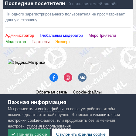
Последние посетители
0 пользователей онлайн
Ни одного зарегистрированного пользователя не просматривает
данную страницу
Администратор
Глобальный модератор
МероПриятели
Модератор
Партнеры
Эксперт
Обратная связь
Cookie-файлы
Mercedes ML-Club.ru
Важная информация
Powered by Invision Community
Мы разместили
cookie-файлы
на ваше устройство, чтобы
помочь сделать этот сайт лучше. Вы можете
изменить свои
IPS spam
blocked by CleanTalk.
настройки cookie-файлов
, или продолжить без изменения
настроек.
Условия использования
Принять cookie
Отклонить файлы сookie