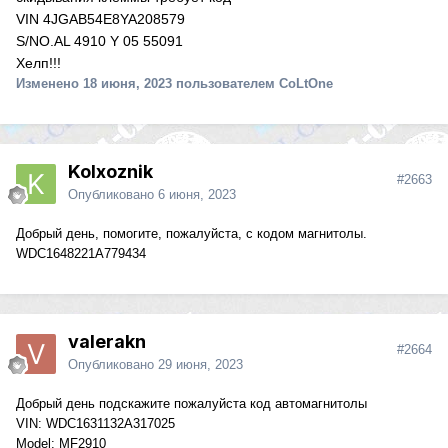
VIN 4JGAB54E8YA208579
S/NO.AL 4910 Y 05 55091
Хелп!!!
Изменено
18 июня, 2023
пользователем CoLtOne
Kolxoznik
#2663
Опубликовано
6 июня, 2023
Добрый день, помогите, пожалуйста, с кодом магнитолы.
WDC1648221A779434
valerakn
#2664
Опубликовано
29 июня, 2023
Добрый день подскажите пожалуйста код автомагнитолы
VIN: WDC1631132A317025
Model: MF2910