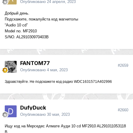
Опубликовано
24 апреля, 2023
Добрый день.
Подскажите, пожалуйста код магнитолы
“Audio 10 cd”
Model no. MF2910
S/NO. AL291030970403B
FANTOM77
#2659
Опубликовано
4 мая, 2023
Здравствуйте. Не подскажете код радио WDC1631571A402996
DufyDuck
#2660
Опубликовано
30 мая, 2023
Ищу код на Мерседес Алмате Ауди 10 cd MF2910 AL291011053118
B