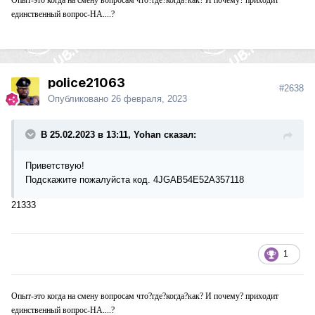
Опыт-это когда на смену вопросам что?где?когда?как? И почему? приходит
единственный вопрос-НА....?
police21063
#2638
Опубликовано
26 февраля, 2023
В 25.02.2023 в 13:11, Yohan сказал:
Приветствую!
Подскажите пожалуйста код. 4JGAB54E52A357118
21333
1
Опыт-это когда на смену вопросам что?где?когда?как? И почему? приходит
единственный вопрос-НА....?