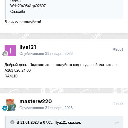
Ntg4.5
Wdc2049841g402607
Спасибо
В личку пожалуйста!
Ilya121
#2631
Опубликовано
31 января, 2023
Добрый день. Подскажите пожалуйста код от данной магнитолы.
А163 820 24 80
RA4110
masterw220
#2632
Опубликовано
31 января, 2023
В 31.01.2023 в 07:05, Ilya121 сказал: