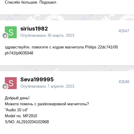
Спасибо большое. Подошел.
sirius1982
#2647
Опубликовано
30 марта, 2023
здравствуйте. помогите с кодом магнитола Philips 22dc741/00
ph741fp9035048
Seva199995
#2648
Опубликовано
7 апреля, 2023
Добрый день!
Можете помочь с разблокировкой магнитолы?
“Audio 10 cd”
Model no. MF2910
S/NO. AL291020410296B