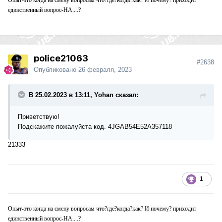
Опыт-это когда на смену вопросам что?где?когда?как? И почему? приходит
единственный вопрос-НА....?
police21063
#2638
Опубликовано
26 февраля, 2023
В 25.02.2023 в 13:11, Yohan сказал:
Приветствую!
Подскажите пожалуйста код. 4JGAB54E52A357118
21333
1
Опыт-это когда на смену вопросам что?где?когда?как? И почему? приходит
единственный вопрос-НА....?