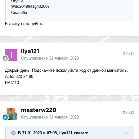
Ntg4.5
Wdc2049841g402607
Спасибо
В личку пожалуйста!
Ilya121
#2631
Опубликовано
31 января, 2023
Добрый день. Подскажите пожалуйста код от данной магнитолы.
А163 820 24 80
RA4110
masterw220
#2632
Опубликовано
31 января, 2023
В 31.01.2023 в 07:05, Ilya121 сказал: