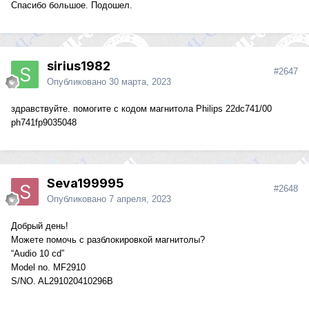
Спасибо большое. Подошел.
sirius1982
#2647
Опубликовано
30 марта, 2023
здравствуйте. помогите с кодом магнитола Philips 22dc741/00
ph741fp9035048
Seva199995
#2648
Опубликовано
7 апреля, 2023
Добрый день!
Можете помочь с разблокировкой магнитолы?
“Audio 10 cd”
Model no. MF2910
S/NO. AL291020410296B