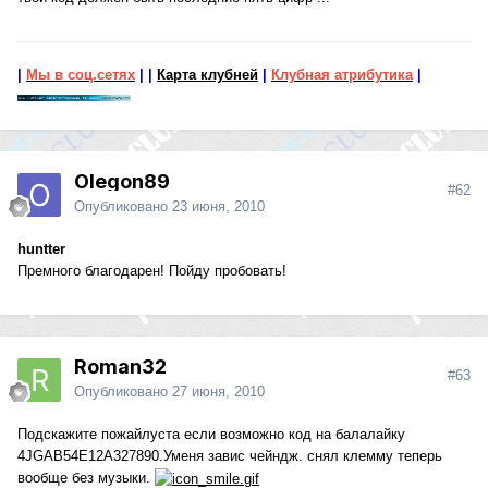
|
Мы в соц.сетях
|
|
Карта клубней
|
Клубная атрибутика
|
Olegon89
#62
Опубликовано
23 июня, 2010
huntter
Премного благодарен! Пойду пробовать!
Roman32
#63
Опубликовано
27 июня, 2010
Подскажите пожайлуста если возможно код на балалайку
4JGAB54E12A327890.Уменя завис чейндж. снял клемму теперь
вообще без музыки.