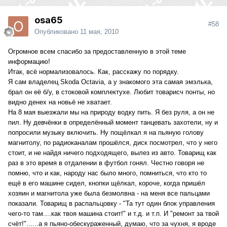
osa65
#58
Опубликовано
11 мая, 2010
Огромное всем спасибо за предоставленную в этой теме
информацию!
Итак, всё нормализовалось. Как, расскажу по порядку.
Я сам владелец Skoda Octavia, а у знакомого эта самая эмэлька,
брал он её б/у, в стоковой комплектухе. Любит товарисч понты, но
видно денех на новьё не хватает.
На 8 мая выезжали мы на природу водку пить. Я без руля, а он не
пил. Ну девчёнки в определённый момент танцевать захотели, ну и
попросили музыку включить. Ну пощёлкал я на пьяную голову
магнитолу, по радиоканалам прошёлся, диск посмотрел, что у него
стоит, и не найдя ничего подходящего, вылез из авто. Товарищ как
раз в это время в отдалении в футбол гонял. Честно говоря не
помню, что и как, народу нас было много, помниться, что кто то
ещё в его машине сидел, кнопки щёлкал, короче, когда пришёл
хозяин и магнитола уже была безмолвна - на меня все пальцами
показали. Товарищ в распальцовку - "Та тут один блок управления
чего-то там....как твоя машина стоит!" и т.д. и т.п. И "ремонт за твой
счёт!"......а я пьяно-обескураженный, думаю, что за чухня, я вроде