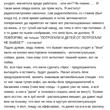
уходил, магнитола вроде работала....или нет? Не помню...... И
такая меня обида взяла, шо прям жуть. Я институт
радиоэлектроники закончил, сам радиолюбитель со стажем (был
когда-то), в своё время шабашил и энтих автомагнитол
поперечинил да заработал на таких вот распальцованных немного
на жизнь, а тут тупой наглый наезд, шо типа я чёто там поломал. А
я то даже по пьяни соображаю, что ничё быть не должно, Я
ПОВТОРЯЮ, её только "ПОТРОГАЛИ И ДЕТЕЙ ОТ ПОТРОГАЛИ
НЕ БЫВАЕТ" - согласен!
Ладно думаю, ведь помню, что бывает магнитолы уходят в "блок"
ежли на кнопки неосторожно понажимать - интелектуальные,
собаки, дюже, тока кому этот интеллект лишний нужен, вот не
пойму.
Но, всё-таки знаю, что ежли сделать сброс - предохранитель
вытащить и вставить, будет дышать. Начал искать блок
предохранителей, звонить знакомым автомобильным спецам - это
от них такая тупая инфо, шо якобы блок предохранителей в
багажнике слева (тоже мне спецы - я давно уже не чиню, а всё
помню, а они в "деле" и толкового сказать ничё не могут). Хозяин
авто есстно, ни в зуб ногой - распальцовка мешает, да давит ещё
мне на психику, что мол не лезь в крутую интеллектуальную
технику, я мол, поеду на оффсервис, та денех ка-а-а-а-ак заплачу,