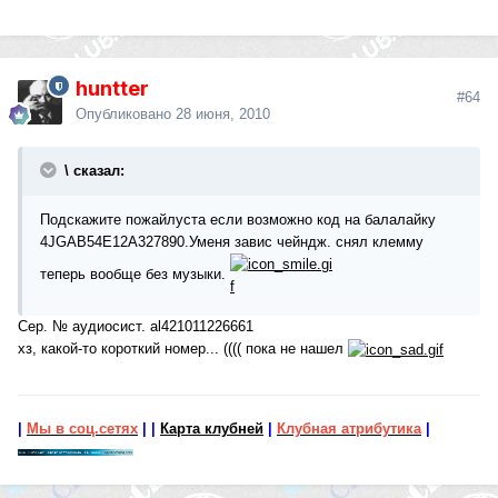
huntter
#64
Опубликовано
28 июня, 2010
\ сказал:
Подскажите пожайлуста если возможно код на балалайку
4JGAB54E12A327890.Уменя завис чейндж. снял клемму
теперь вообще без музыки.
Сер. № аудиосист. al421011226661
хз, какой-то короткий номер... (((( пока не нашел
|
Мы в соц.сетях
|
|
Карта клубней
|
Клубная атрибутика
|