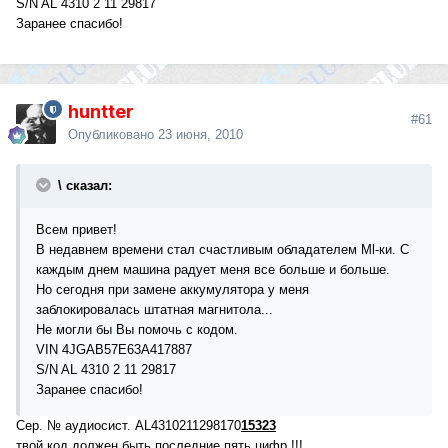
S/N AL 4310 2 11 29817
Заранее спасибо!
huntter
#61
Опубликовано
23 июня, 2010
\ сказал:
Всем привет!
В недавнем времени стал счастливым обладателем Ml-ки. С
каждым днем машина радует меня все больше и больше.
Но сегодня при замене аккумулятора у меня
заблокировалась штатная магнитола...
Не могли бы Вы помочь с кодом.
VIN 4JGAB57E63A417887
S/N AL 4310 2 11 29817
Заранее спасибо!
Сер. № аудиосист. AL4310211298170
15323
твой код должен быть последние пять цифр !!!