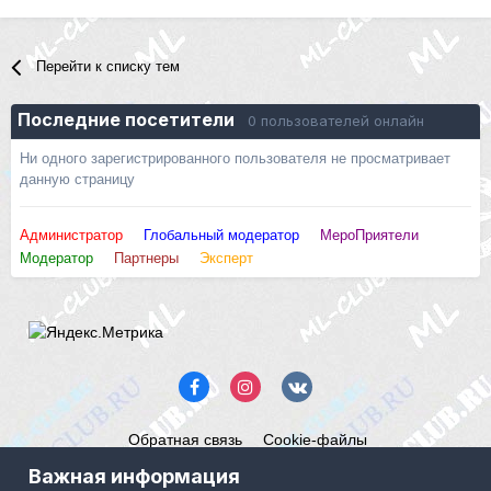
Перейти к списку тем
Последние посетители
0 пользователей онлайн
Ни одного зарегистрированного пользователя не просматривает
данную страницу
Администратор
Глобальный модератор
МероПриятели
Модератор
Партнеры
Эксперт
Обратная связь
Cookie-файлы
Mercedes ML-Club.ru
Важная информация
Powered by Invision Community