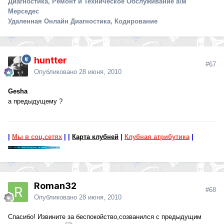
Диагностика, Ремонт и Техническое Обслуживание а\м
Мерседес
Удаленная Онлайн Диагностика, Кодирование
huntter
#67
Опубликовано
28 июня, 2010
Gesha
а предыдущему ?
|
Мы в соц.сетях
|
|
Карта клубней
|
Клубная атрибутика
|
Roman32
#68
Опубликовано
28 июня, 2010
Спасибо! Извините за беспокойство,созванился с предыдущим