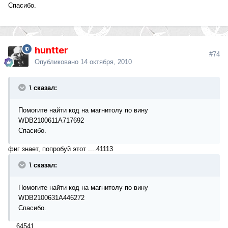
Cпасибо.
huntter
#74
Опубликовано
14 октября, 2010
\ сказал:
Помогите найти код на магнитолу по вину
WDB2100611A717692
Cпасибо.
фиг знает, попробуй этот ....41113
\ сказал:
Помогите найти код на магнитолу по вину
WDB2100631A446272
Cпасибо.
....64541