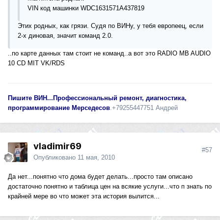
VIN код машинки WDC1631571A437819
Этих родных, как грязи. Судя по ВИНу, у тебя европеец, если
2-х диновая, значит команд 2.0.
..по карте данных там стоит не команд..а вот это RADIO MB AUDIO
10 CD MIT VK/RDS
Пишите ВИН...Професcиональный ремонт, диагностика,
программирование Мерседесов
.+79255447751 Андрей
vladimir69
#57
Опубликовано
11 мая, 2010
Да нет...понятно что дома будет делать...просто там описано
достаточно понятно и таблица цен на всякие услуги...что п знать по
крайней мере во что может эта история вылится...