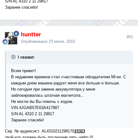
S/N AL 4310 2 11 29817
Заранее спасибо!
huntter
#61
Опубликовано
23 июня, 2010
\ сказал:
Всем привет!
В недавнем времени стал счастливым обладателем Ml-ки. С
каждым днем машина радует меня все больше и больше.
Но сегодня при замене аккумулятора у меня
заблокировалась штатная магнитола...
Не могли бы Вы помочь с кодом.
VIN 4JGAB57E63A417887
S/N AL 4310 2 11 29817
Заранее спасибо!
Сер. № аудиосист. AL4310211298170
15323
твой код должен быть последние пять цифр !!!