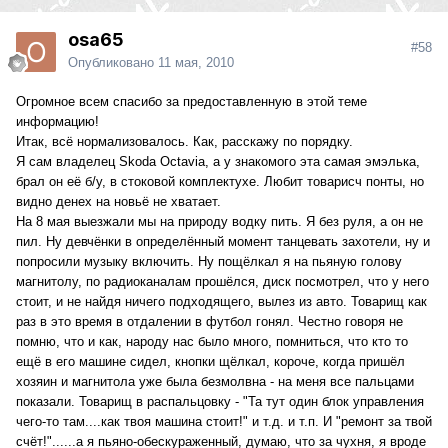
osa65
#58
Опубликовано
11 мая, 2010
Огромное всем спасибо за предоставленную в этой теме
информацию!
Итак, всё нормализовалось. Как, расскажу по порядку.
Я сам владелец Skoda Octavia, а у знакомого эта самая эмэлька,
брал он её б/у, в стоковой комплектухе. Любит товарисч понты, но
видно денех на новьё не хватает.
На 8 мая выезжали мы на природу водку пить. Я без руля, а он не
пил. Ну девчёнки в определённый момент танцевать захотели, ну и
попросили музыку включить. Ну пощёлкал я на пьяную голову
магнитолу, по радиоканалам прошёлся, диск посмотрел, что у него
стоит, и не найдя ничего подходящего, вылез из авто. Товарищ как
раз в это время в отдалении в футбол гонял. Честно говоря не
помню, что и как, народу нас было много, помниться, что кто то
ещё в его машине сидел, кнопки щёлкал, короче, когда пришёл
хозяин и магнитола уже была безмолвна - на меня все пальцами
показали. Товарищ в распальцовку - "Та тут один блок управления
чего-то там....как твоя машина стоит!" и т.д. и т.п. И "ремонт за твой
счёт!"......а я пьяно-обескураженный, думаю, что за чухня, я вроде