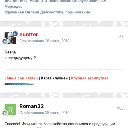
Диагностика, Ремонт и Техническое Обслуживание а\м
Мерседес
Удаленная Онлайн Диагностика, Кодирование
huntter
#67
Опубликовано
28 июня, 2010
Gesha
а предыдущему ?
|
Мы в соц.сетях
|
|
Карта клубней
|
Клубная атрибутика
|
Roman32
#68
Опубликовано
28 июня, 2010
Спасибо! Извините за беспокойство,созванился с предыдущим