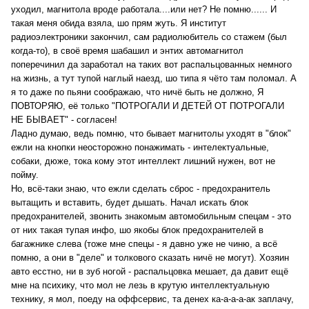
уходил, магнитола вроде работала....или нет? Не помню...... И
такая меня обида взяла, шо прям жуть. Я институт
радиоэлектроники закончил, сам радиолюбитель со стажем (был
когда-то), в своё время шабашил и энтих автомагнитол
поперечинил да заработал на таких вот распальцованных немного
на жизнь, а тут тупой наглый наезд, шо типа я чёто там поломал. А
я то даже по пьяни соображаю, что ничё быть не должно, Я
ПОВТОРЯЮ, её только "ПОТРОГАЛИ И ДЕТЕЙ ОТ ПОТРОГАЛИ
НЕ БЫВАЕТ" - согласен!
Ладно думаю, ведь помню, что бывает магнитолы уходят в "блок"
ежли на кнопки неосторожно понажимать - интелектуальные,
собаки, дюже, тока кому этот интеллект лишний нужен, вот не
пойму.
Но, всё-таки знаю, что ежли сделать сброс - предохранитель
вытащить и вставить, будет дышать. Начал искать блок
предохранителей, звонить знакомым автомобильным спецам - это
от них такая тупая инфо, шо якобы блок предохранителей в
багажнике слева (тоже мне спецы - я давно уже не чиню, а всё
помню, а они в "деле" и толкового сказать ничё не могут). Хозяин
авто есстно, ни в зуб ногой - распальцовка мешает, да давит ещё
мне на психику, что мол не лезь в крутую интеллектуальную
технику, я мол, поеду на оффсервис, та денех ка-а-а-а-ак заплачу,