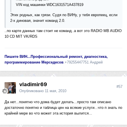
VIN код машинки WDC1631571A437819
Этих родных, как грязи. Судя по ВИНу, у тебя европеец, если
2-х диновая, значит команд 2.0.
..по карте данных там стоит не команд..а вот это RADIO MB AUDIO
10 CD MIT VK/RDS
Пишите ВИН...Професcиональный ремонт, диагностика,
программирование Мерседесов
.+79255447751 Андрей
vladimir69
#57
Опубликовано
11 мая, 2010
Да нет...понятно что дома будет делать...просто там описано
достаточно понятно и таблица цен на всякие услуги...что п знать по
крайней мере во что может эта история вылится...