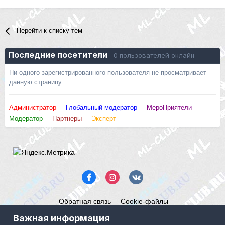
Перейти к списку тем
Последние посетители
0 пользователей онлайн
Ни одного зарегистрированного пользователя не просматривает
данную страницу
Администратор
Глобальный модератор
МероПриятели
Модератор
Партнеры
Эксперт
Обратная связь
Cookie-файлы
Mercedes ML-Club.ru
Важная информация
Powered by Invision Community