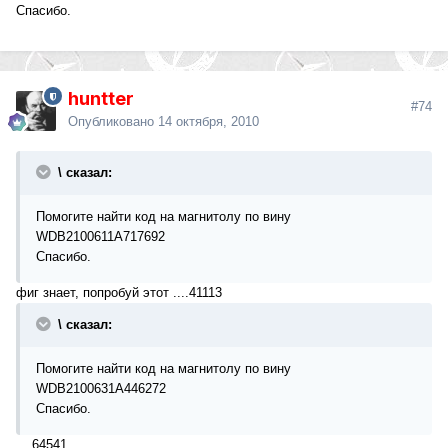
Cпасибо.
huntter
#74
Опубликовано
14 октября, 2010
\ сказал:
Помогите найти код на магнитолу по вину
WDB2100611A717692
Cпасибо.
фиг знает, попробуй этот ....41113
\ сказал:
Помогите найти код на магнитолу по вину
WDB2100631A446272
Cпасибо.
....64541