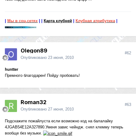
|
Мы в соц.сетях
|
|
Карта клубней
|
Клубная атрибутика
|
Olegon89
#62
Опубликовано
23 июня, 2010
huntter
Премного благодарен! Пойду пробовать!
Roman32
#63
Опубликовано
27 июня, 2010
Подскажите пожайлуста если возможно код на балалайку
4JGAB54E12A327890.Уменя завис чейндж. снял клемму теперь
вообще без музыки.