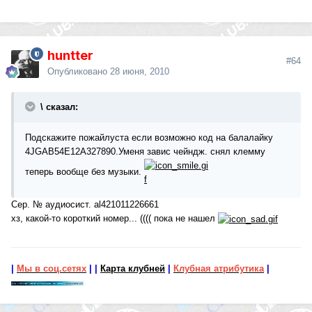
huntter
#64
Опубликовано
28 июня, 2010
\ сказал:
Подскажите пожайлуста если возможно код на балалайку
4JGAB54E12A327890.Уменя завис чейндж. снял клемму
теперь вообще без музыки.
Сер. № аудиосист. al421011226661
хз, какой-то короткий номер... (((( пока не нашел
|
Мы в соц.сетях
|
|
Карта клубней
|
Клубная атрибутика
|