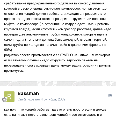
срабатывание предохранительного датчика высокого давления,
который в свою очередь отключает компрессор. но при этом, до
отключения кондей должен работать и холодить. проверить это
просто : в подкапотном отсеке проверить - крутится ли внешняя
муфта на компресоре ( внутренняя на котрую одет шкив и ремень -
крутится всегда), если крутится - компрессор работает, далее надо
проверит две алюминиевые трубки кондиционера которые идут в
салон - одна ( толстая) должна быть холодной, вторая - горячей.
если трубка не холодная - значит трабл с давлением фреона ( в
90%).
радиатор просто промывается АККУРАТНО не ближе 1 м керхером.
если тяжелый случай - надо открутить верхнюю панель на
перекладине ( она закрывает щель между радиаторами) и промыть
промежуток.
Bassman
#6
Опубликовано
4 октября, 2009
как понл что кондей работает да это очень просто если в дождь
окна начинают потеть включаеш кондей и все отпатевает. и в