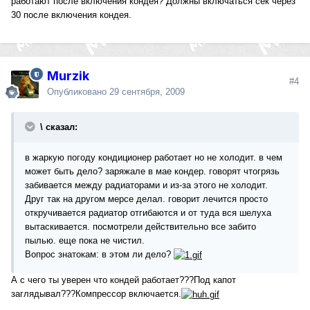
работают после включения кондея? Должны включаться сек через
30 после включения кондея.
Murzik
#4
Опубликовано
29 сентября, 2009
\ сказал:
в жаркую погоду кондиционер работает но не холодит. в чем
может быть дело? заряжале в мае кондер. говорят чтогрязь
забивается между радиаторами и из-за этого не холодит.
Друг так на другом мерсе делал. говорит лечится просто
откручивается радиатор отгибаются и от туда вся шелуха
вытаскивается. посмотрели действительно все забито
пылью. еще пока не чистил.
Вопрос знатокам: в этом ли дело?
А с чего ты уверен что кондей работает???Под капот
заглядывал???Компрессор включается.