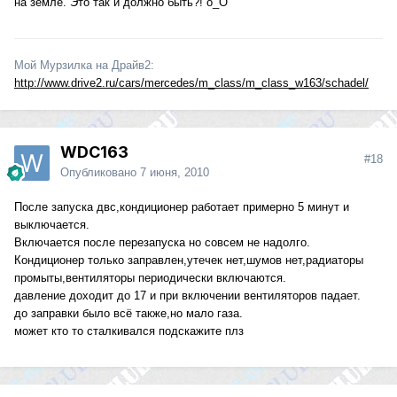
на земле. Это так и должно быть?! о_О
Мой Мурзилка на Драйв2:
http://www.drive2.ru/cars/mercedes/m_class/m_class_w163/schadel/
WDC163
#18
Опубликовано
7 июня, 2010
После запуска двс,кондиционер работает примерно 5 минут и
выключается.
Включается после перезапуска но совсем не надолго.
Кондиционер только заправлен,утечек нет,шумов нет,радиаторы
промыты,вентиляторы периодически включаются.
давление доходит до 17 и при включении вентиляторов падает.
до заправки было всё также,но мало газа.
может кто то сталкивался подскажите плз