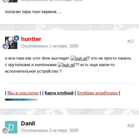
полагаю пара тонн евриков....
huntter
#17
Опубликовано
1 октября, 2009
и все-таки как этот блок выглядит
? это не просто панель
с крутилками и кнопочками
?? есть еще какое-то
исполнительное устройство ?
|
Мы в соц.сетях
|
|
Карта клубней
|
Клубная атрибутика
|
Danil
#18
Опубликовано
2 октября, 2009