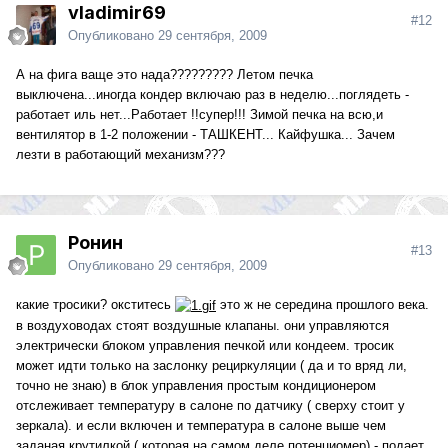
vladimir69
#12
Опубликовано
29 сентября, 2009
А на фига ваще это нада????????? Летом печка
выключена...иногда кондер включаю раз в неделю...поглядеть -
работает иль нет...Работает !!супер!!! Зимой печка на всю,и
вентилятор в 1-2 положении - ТАШКЕНТ... Кайфушка... Зачем
лезти в работающий механизм???
Ронин
#13
Опубликовано
29 сентября, 2009
какие тросики? окститесь
это ж не середина прошлого века.
в воздуховодах стоят воздушные клапаны. они управляются
электрически блоком управления печкой или кондеем. тросик
может идти только на заслонку рециркуляции ( да и то вряд ли,
точно не знаю) в блок управления простым кондиционером
отслеживает температуру в салоне по датчику ( сверху стоит у
зеркала). и если включен и температура в салоне выше чем
заданая крутилкой ( которая на самом деле потенциомер) - подает