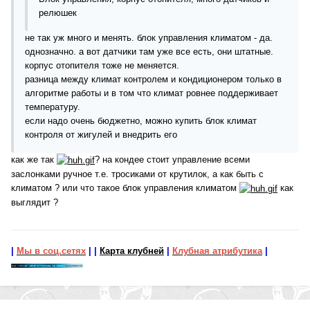
релюшек
не так уж много и менять. блок управления климатом - да.
однозначно. а вот датчики там уже все есть, они штатные.
корпус отопителя тоже не меняется.
разница между климат контролем и кондиционером только в
алгоритме работы и в том что климат ровнее поддерживает
температуру.
если надо очень бюджетно, можно купить блок климат
контроля от жигулей и внедрить его
как же так
? на кондее стоит управление всеми
заслонками ручное т.е. тросиками от крутилок, а как быть с
климатом ? или что такое блок управления климатом
как
выглядит ?
|
Мы в соц.сетях
|
|
Карта клубней
|
Клубная атрибутика
|