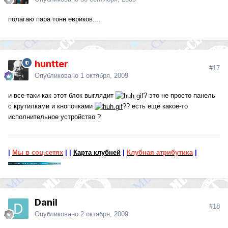
полагаю пара тонн евриков....
huntter
#17
Опубликовано
1 октября, 2009
и все-таки как этот блок выглядит
? это не просто панель
с крутилками и кнопочками
?? есть еще какое-то
исполнительное устройство ?
|
Мы в соц.сетях
|
|
Карта клубней
|
Клубная атрибутика
|
Danil
#18
Опубликовано
2 октября, 2009