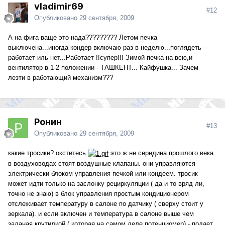
vladimir69
#12
Опубликовано
29 сентября, 2009
А на фига ваще это нада????????? Летом печка
выключена...иногда кондер включаю раз в неделю...поглядеть -
работает иль нет...Работает !!супер!!! Зимой печка на всю,и
вентилятор в 1-2 положении - ТАШКЕНТ... Кайфушка... Зачем
лезти в работающий механизм???
Ронин
#13
Опубликовано
29 сентября, 2009
какие тросики? окститесь
это ж не середина прошлого века.
в воздуховодах стоят воздушные клапаны. они управляются
электрически блоком управления печкой или кондеем. тросик
может идти только на заслонку рециркуляции ( да и то вряд ли,
точно не знаю) в блок управления простым кондиционером
отслеживает температуру в салоне по датчику ( сверху стоит у
зеркала). и если включен и температура в салоне выше чем
заданая крутилкой ( которая на самом деле потенциомер) - подает