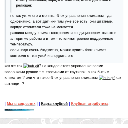
релюшек
не так уж много и менять. блок управления климатом - да.
однозначно. а вот датчики там уже все есть, они штатные.
корпус отопителя тоже не меняется.
разница между климат контролем и кондиционером только в
алгоритме работы и в том что климат ровнее поддерживает
температуру.
если надо очень бюджетно, можно купить блок климат
контроля от жигулей и внедрить его
как же так
? на кондее стоит управление всеми
заслонками ручное т.е. тросиками от крутилок, а как быть с
климатом ? или что такое блок управления климатом
как
выглядит ?
|
Мы в соц.сетях
|
|
Карта клубней
|
Клубная атрибутика
|